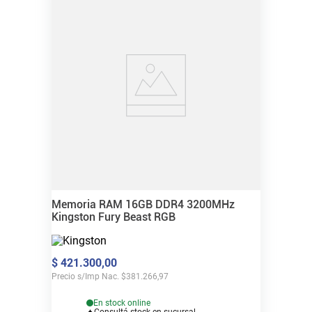
Memoria RAM 16GB DDR4 3200MHz
Kingston Fury Beast RGB
$
421
.
300
,
00
Precio s/Imp Nac.
$
381.266,97
En stock online
Consultá stock en sucursal