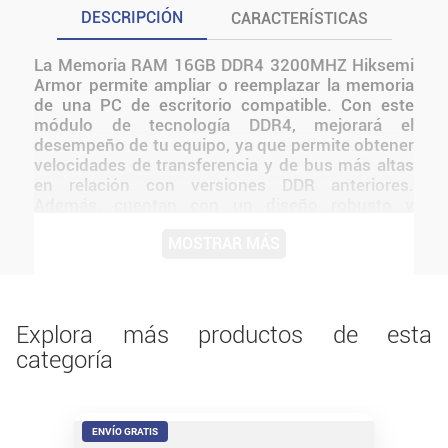
DESCRIPCIÓN
CARACTERÍSTICAS
La Memoria RAM 16GB DDR4 3200MHZ Hiksemi
Armor permite ampliar o reemplazar la memoria
de una PC de escritorio compatible. Con este
módulo de tecnología DDR4, mejorará el
desempeño de tu equipo, ya que permite obtener
velocidades de transferencia y de bus más altas
en relación con versiones DDR anteriores.
Además, cuentan con un diseño robusto y
agresivo gracias a su disipador de aluminio, el
MOSTRAR MÁS
cual dispersa la temperatura y permite un mejor
rendimiento a velocidades superiores. Pensadas
para la mayor cantidad de dispositivos
compatibles, es ideal para armados de alto
rendimiento o para gaming. Antes de instalarlo o
Explora más productos de esta
utilizarlo, conviene verificar medidas,
categoría
conexiones, alimentación y compatibilidad con el
resto del equipo.
ENVÍO GRATIS