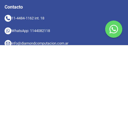
Contacto
11-4484-1162 int. 18
WhatsApp: 1144082118
info@diamondcomputacion.com.ar
Sucursales de retiro
09:00 a 20:00 hs
Conocé las sucursales
Seguinos en redes