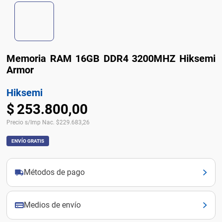
Memoria RAM 16GB DDR4 3200MHZ Hiksemi
Armor
Hiksemi
$
253
.
800
,
00
Precio s/Imp Nac.
$
229.683,26
ENVÍO GRATIS
Métodos de pago
Medios de envío