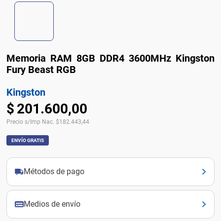
Memoria RAM 8GB DDR4 3600MHz Kingston
Fury Beast RGB
Kingston
$
201
.
600
,
00
Precio s/Imp Nac.
$
182.443,44
ENVÍO GRATIS
Métodos de pago
Medios de envío