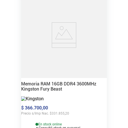
Memoria RAM 16GB DDR4 3600MHz
Kingston Fury Beast
$
366
.
700
,
00
Precio s/Imp Nac.
$
331.855,20
En stock online
Consultá stock en sucursal