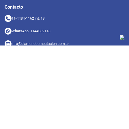
Contacto
11-4484-1162 int. 18
WhatsApp: 1144082118
info@diamondcomputacion.com.ar
Sucursales de retiro
09:00 a 20:00 hs
Conocé las sucursales
Seguinos en redes