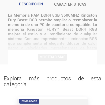
DESCRIPCIÓN
CARACTERÍSTICAS
La Memoria RAM DDR4 8GB 3600MHZ Kingston
Fury Beast RGB permite ampliar o reemplazar la
memoria de una PC de escritorio compatible. La
memoria Kingston FURY™ Beast DDR4 RGB
mejora el estilo y el rendimiento de cualquier
sistema. Con una impresionante iluminación RGB
que complementa el elegante difusor de calor
negro y velocidades impresionantes de hasta
3733MT/seg. Las nuevas memorias Fury Beast
MOSTRAR MÁS
de Kinsgton, también cuentan con su versión
RGB mejorada y de alto rendimiento y bajo perfil.
Antes de instalarlo o utilizarlo, conviene verificar
medidas, conexiones, alimentación y
compatibilidad con el resto del equipo.
Explora más productos de esta
categoría
ENVÍO GRATIS