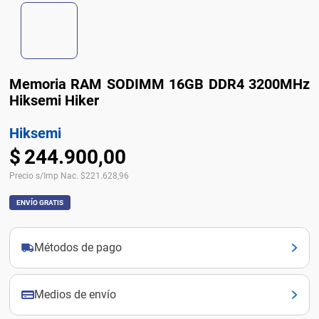
Memoria RAM SODIMM 16GB DDR4 3200MHz
Hiksemi Hiker
Hiksemi
$
244
.
900
,
00
Precio s/Imp Nac.
$
221.628,96
ENVÍO GRATIS
Métodos de pago
Medios de envío