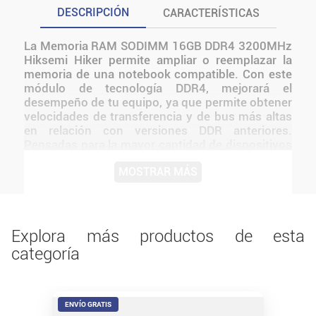
DESCRIPCIÓN
CARACTERÍSTICAS
La Memoria RAM SODIMM 16GB DDR4 3200MHz
Hiksemi Hiker permite ampliar o reemplazar la
memoria de una notebook compatible. Con este
módulo de tecnología DDR4, mejorará el
desempeño de tu equipo, ya que permite obtener
velocidades de transferencia y de bus más altas
en relación con versiones DDR anteriores.
Pensadas para la mayor cantidad de dispositivos
compatibles, es ideal para armados estándar y
MOSTRAR MÁS
todo a una gran relación calidad-precio.
Hikvision ofrece una amplia gama de soluciones
SODIMM que se combinan perfectamente con
cualquier computadora, notebook o laptop de
factor de forma pequeño para ayudar a aumentar
Explora más productos de esta
el rendimiento. Antes de instalarlo o utilizarlo,
categoría
conviene verificar medidas, conexiones,
alimentación y compatibilidad con el resto del
equipo.
ENVÍO GRATIS