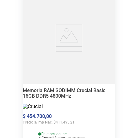
Memoria RAM SODIMM Crucial Basic
16GB DDR5 4800MHz
$
454
.
700
,
00
Precio s/Imp Nac.
$
411.493,21
En stock online
Consultá stock en sucursal