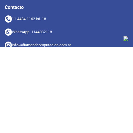
Contacto
11-4484-1162 int. 18
WhatsApp: 1144082118
info@diamondcomputacion.com.ar
Sucursales de retiro
09:00 a 20:00 hs
Conocé las sucursales
Seguinos en redes