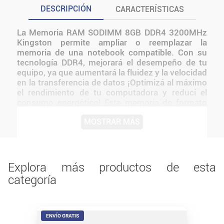
DESCRIPCIÓN
CARACTERÍSTICAS
La Memoria RAM SODIMM 8GB DDR4 3200MHz
Kingston permite ampliar o reemplazar la
memoria de una notebook compatible. Con su
tecnología DDR4, mejorará el desempeño de tu
equipo, ya que aumentará la fluidez y la velocidad
en la transferencia de datos ¡Optimizá al máximo
el rendimiento de tu computadora y reducí el
consumo energético! Esta memoria de formato
SODIMM es ideal para tu Notebooks. ¡Instalala y
MOSTRAR MÁS
comenzá a disfrutar de un óptimo
funcionamiento! Antes de instalarlo o utilizarlo,
conviene verificar medidas, conexiones,
alimentación y compatibilidad con el resto del
equipo.
Explora más productos de esta
categoría
ENVÍO GRATIS