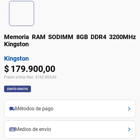
Memoria RAM SODIMM 8GB DDR4 3200MHz
Kingston
Kingston
$
179
.
900
,
00
Precio s/Imp Nac.
$
162.805,43
ENVÍO GRATIS
Métodos de pago
Medios de envío