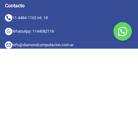
Contacto
11-4484-1162 int. 18
WhatsApp: 1144082118
info@diamondcomputacion.com.ar
Sucursales de retiro
09:00 a 20:00 hs
Conocé las sucursales
Seguinos en redes