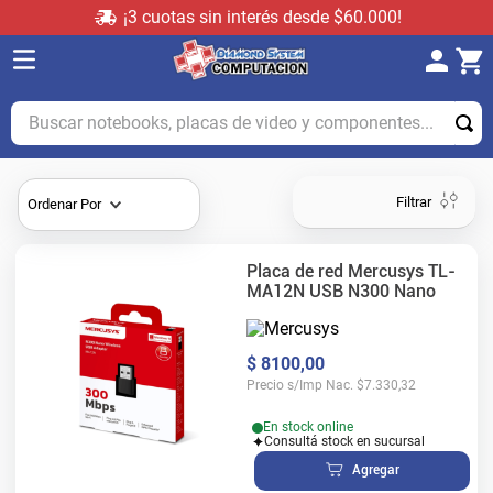
¡3 cuotas sin interés desde $60.000!
Buscar notebooks, placas de video y componentes...
Filtrar
Ordenar Por
Placa de red Mercusys TL-
MA12N USB N300 Nano
$
8100
,
00
Precio s/Imp Nac.
$
7.330,32
En stock online
Consultá stock en sucursal
Agregar