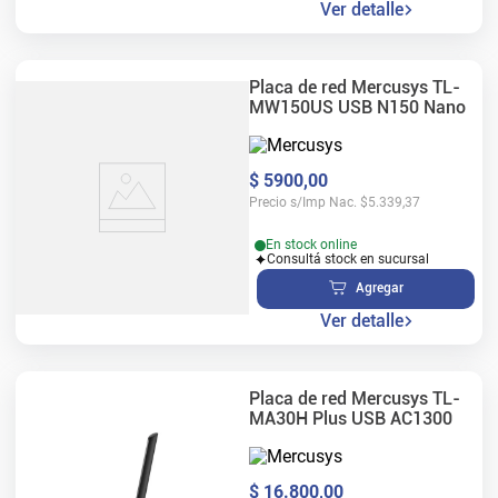
Ver detalle
Placa de red Mercusys TL-
MW150US USB N150 Nano
$
5900
,
00
Precio s/Imp Nac.
$
5.339,37
En stock online
Consultá stock en sucursal
Agregar
Ver detalle
Placa de red Mercusys TL-
MA30H Plus USB AC1300
$
16
.
800
,
00