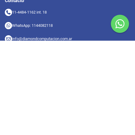
Contacto
11-4484-1162 int. 18
WhatsApp: 1144082118
info@diamondcomputacion.com.ar
Sucursales de retiro
09:00 a 20:00 hs
Conocé las sucursales
Seguinos en redes
Suscribete a nuestro newsletter