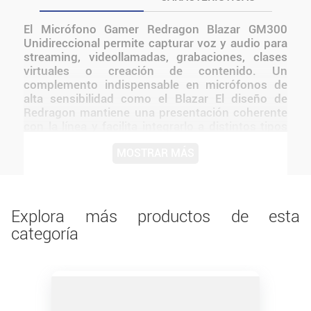
El Micrófono Gamer Redragon Blazar GM300
Unidireccional permite capturar voz y audio para
streaming, videollamadas, grabaciones, clases
virtuales o creación de contenido. Un
complemento indispensable en micrófonos de
alta sensibilidad como el Blazar El diseño de
Redragon mantiene una presentación coherente
con la línea y facilita integrarlo a distintos tipos
de setups. La propuesta combina funcionalidad,
MOSTRAR MÁS
comodidad y una presentación adecuada para el
uso cotidiano. Su formato permite incorporarlo
con facilidad a escritorios domésticos, oficinas y
espacios de entretenimiento.
Explora más productos de esta
categoría