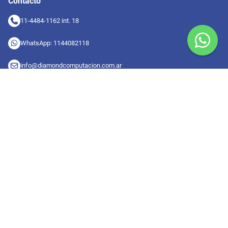
Contacto
11-4484-1162 int. 18
WhatsApp: 1144082118
info@diamondcomputacion.com.ar
Sucursales de retiro
09:00 a 20:00 hs
Conocé las sucursales
Seguinos en redes
Suscribete a nuestro newsletter