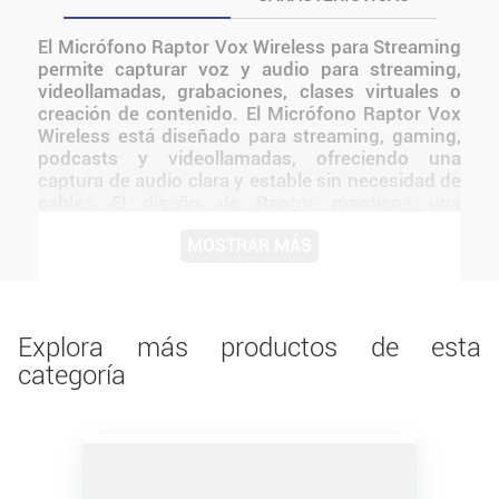
El Micrófono Raptor Vox Wireless para Streaming
permite capturar voz y audio para streaming,
videollamadas, grabaciones, clases virtuales o
creación de contenido. El Micrófono Raptor Vox
Wireless está diseñado para streaming, gaming,
podcasts y videollamadas, ofreciendo una
captura de audio clara y estable sin necesidad de
cables El diseño de Raptor mantiene una
presentación coherente con la línea y facilita
MOSTRAR MÁS
integrarlo a distintos tipos de setups. La
propuesta combina funcionalidad, comodidad y
una presentación adecuada para el uso
cotidiano.
Explora más productos de esta
categoría