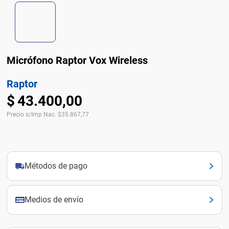
Micrófono Raptor Vox Wireless
Raptor
$
43
.
400
,
00
Precio s/Imp Nac.
$
35.867,77
Métodos de pago
Medios de envío