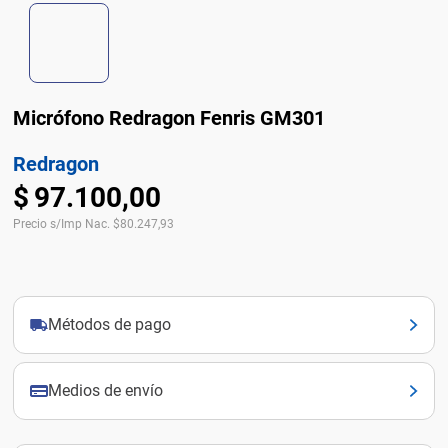
Micrófono Redragon Fenris GM301
Redragon
$
97
.
100
,
00
Precio s/Imp Nac.
$
80.247,93
Métodos de pago
Medios de envío