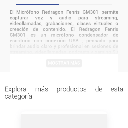
El Micrófono Redragon Fenris GM301 permite
capturar voz y audio para streaming,
videollamadas, grabaciones, clases virtuales o
creación de contenido. El Redragon Fenris
GM301 es un micrófono condensador de
escritorio con conexión USB , pensado para
brindar audio claro y profesional en sesiones de
streaming, videollamadas, podcasts y gaming Su
patrón polar cardioide capta la voz de forma
MOSTRAR MÁS
precisa desde el frente, minimizando ruidos
laterales y traseros para obtener una transmisión
nítida El diseño de Redragon mantiene una
presentación coherente con la línea y facilita
integrarlo a distintos tipos de setups.
Explora más productos de esta
categoría