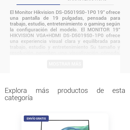
El Monitor Hikvision DS-D5019S0-1P0 19" ofrece
una pantalla de 19 pulgadas, pensada para
trabajo, estudio, entretenimiento o gaming según
la configuración del modelo. El MONITOR 19"
HIKVISION VGA+HDMI DS-D5019S0-1P0 ofrece
una experiencia visual clara y equilibrada para
trabajo, estudio y entretenimiento Su tamaño y
resolución permiten una visualización cómoda,
mientras que su conectividad lo hace compatible
MOSTRAR MÁS
con múltiples dispositivos Su diseño Hikvision se
integra con facilidad a escritorios domésticos,
oficinas y setups de entretenimiento.
Explora más productos de esta
categoría
ENVÍO GRATIS