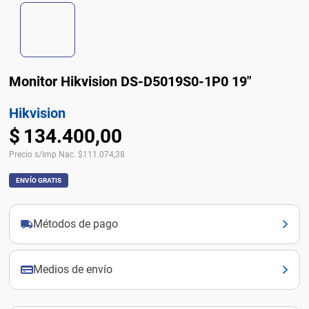
Monitor Hikvision DS-D5019S0-1P0 19"
Hikvision
$
134
.
400
,
00
Precio s/Imp Nac.
$
111.074,38
ENVÍO GRATIS
Métodos de pago
Medios de envío