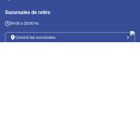
Sucursales de retiro
09:00 a 20:00 hs
Conocé las sucursales
Seguinos en redes
Suscribete a nuestro newsletter
Botón de arrepentimiento