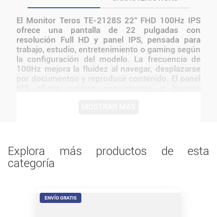
El Monitor Teros TE-2128S 22" FHD 100Hz IPS
ofrece una pantalla de 22 pulgadas con
resolución Full HD y panel IPS, pensada para
trabajo, estudio, entretenimiento o gaming según
la configuración del modelo. La frecuencia de
100Hz mejora la fluidez al navegar, desplazarse
por documentos y reproducir contenido. El panel
IPS ofrece colores consistentes y buenos
ángulos de visión, útil para productividad,
MOSTRAR MÁS
contenido multimedia y tareas visuales. La
resolución Full HD entrega una imagen nítida
para documentos, streaming, navegación y
entretenimiento. El MONITOR 22" TEROS TE-
2128S IPS FHS 100HZ 1MS ofrece una
Explora más productos de esta
experiencia visual clara y equilibrada para trabajo,
categoría
estudio y entretenimiento Su tamaño y
resolución permiten una visualización cómoda,
mientras que su conectividad lo hace compatible
con múltiples dispositivos
ENVÍO GRATIS