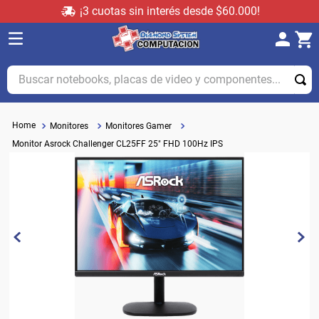
¡3 cuotas sin interés desde $60.000!
Buscar notebooks, placas de video y componentes...
Monitores
Monitores Gamer
Monitor Asrock Challenger CL25FF 25" FHD 100Hz IPS