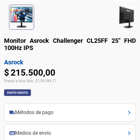
Monitor Asrock Challenger CL25FF 25" FHD
100Hz IPS
Asrock
$
215
.
500
,
00
Precio s/Imp Nac.
$
178.099,17
ENVÍO GRATIS
Métodos de pago
Medios de envío