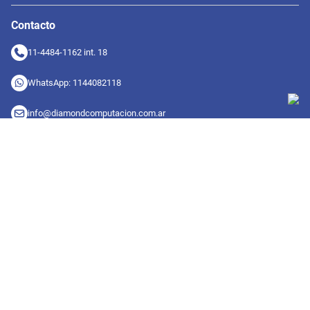
Contacto
11-4484-1162 int. 18
WhatsApp: 1144082118
info@diamondcomputacion.com.ar
Sucursales de retiro
09:00 a 20:00 hs
Conocé las sucursales
Seguinos en redes