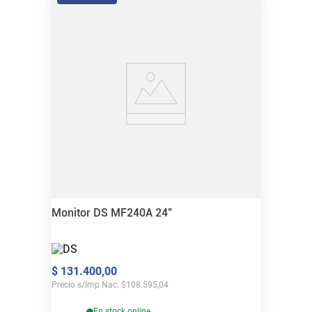
Monitor DS MF240A 24"
$
131
.
400
,
00
Precio s/Imp Nac.
$
108.595,04
En stock online