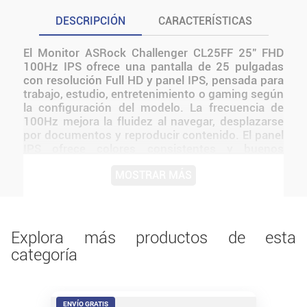
DESCRIPCIÓN
CARACTERÍSTICAS
El Monitor ASRock Challenger CL25FF 25" FHD
100Hz IPS ofrece una pantalla de 25 pulgadas
con resolución Full HD y panel IPS, pensada para
trabajo, estudio, entretenimiento o gaming según
la configuración del modelo. La frecuencia de
100Hz mejora la fluidez al navegar, desplazarse
por documentos y reproducir contenido. El panel
IPS ofrece colores consistentes y buenos
ángulos de visión, útil para productividad,
MOSTRAR MÁS
contenido multimedia y tareas visuales. La
resolución Full HD entrega una imagen nítida
para documentos, streaming, navegación y
entretenimiento. Monitor 25" ASRock Challenger
CL25FF IPS FHD 100Hz El ASRock Challenger
Explora más productos de esta
CL25FF es un monitor de 25 pulgadas con
categoría
resolución Full HD (1920×1080) y panel IPS ,
diseñado para brindar imágenes nítidas, colores
vibrantes y fluidez superior
ENVÍO GRATIS