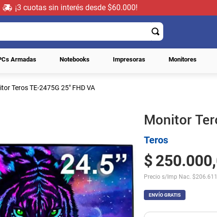
¡3 cuotas sin interés desde $60.000!
PCs Armadas
Notebooks
Impresoras
Monitores
tor Teros TE-2475G 25" FHD VA
Monitor Te
Teros
$
250
.
000
,
Precio s/Imp Nac.
$
206.611
ENVÍO GRATIS