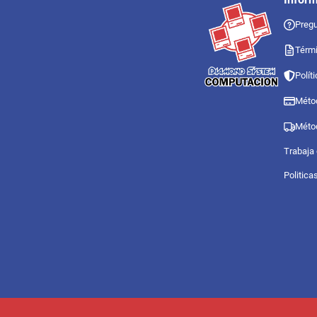
Pregu
Térmi
Polít
Méto
Méto
Trabaja
Politica