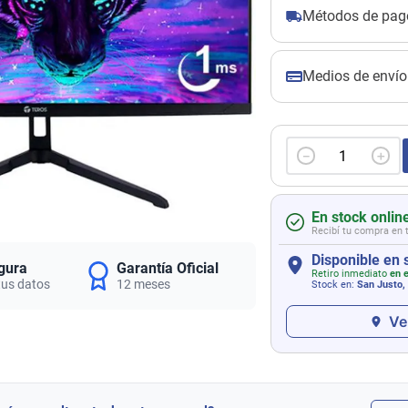
Métodos de pag
Medios de envío
－
＋
En stock onlin
Recibí tu compra en 
Disponible en 
gura
Garantía Oficial
Retiro inmediato
en e
tus datos
12 meses
Stock en:
San Justo,
Ve