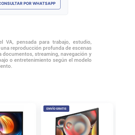
CONSULTAR POR WHATSAPP
 VA, pensada para trabajo, estudio,
y una reproducción profunda de escenas
ara documentos, streaming, navegación y
bajo o entretenimiento según el modelo
iento.
ENVÍO GRATIS
ENVÍO 
Monitor
FHD