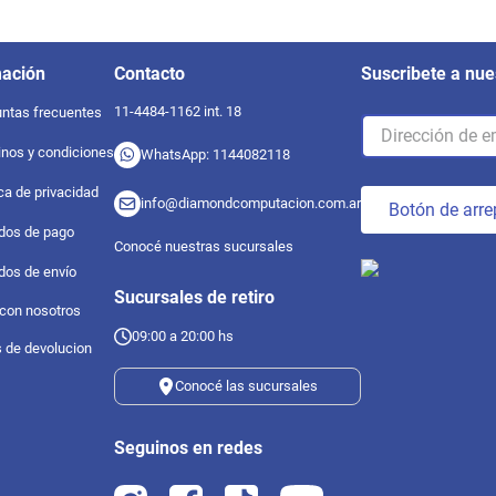
mación
Contacto
Suscribete a nue
11-4484-1162 int. 18
ntas frecuentes
nos y condiciones
WhatsApp: 1144082118
ica de privacidad
info@diamondcomputacion.com.ar
Botón de arre
dos de pago
Conocé nuestras sucursales
dos de envío
Sucursales de retiro
 con nosotros
09:00 a 20:00 hs
s de devolucion
Conocé las sucursales
Seguinos en redes