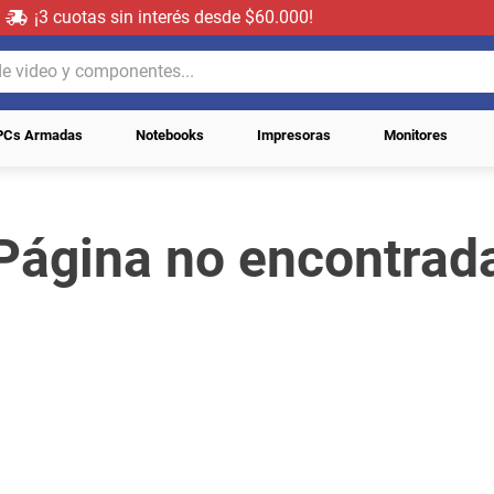
¡3 cuotas sin interés desde $60.000!
video y componentes...
PCs Armadas
Notebooks
Impresoras
Monitores
Página no encontrad