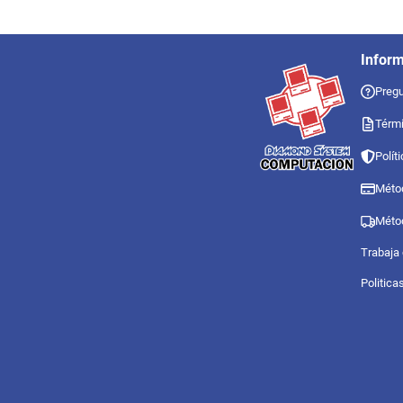
Infor
Pregu
Térmi
Polít
Méto
Méto
Trabaja
Politica