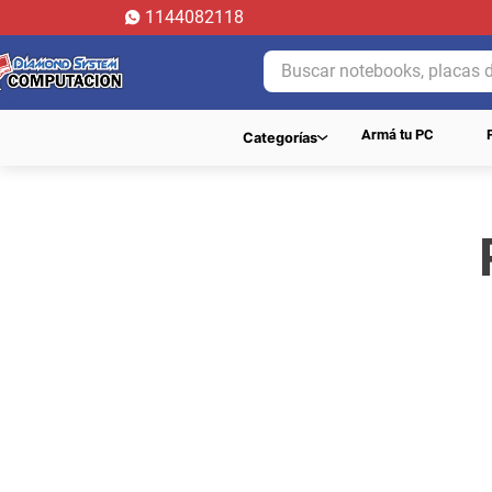
1144082118
Buscar notebooks, placas de 
Armá tu PC
Categorías