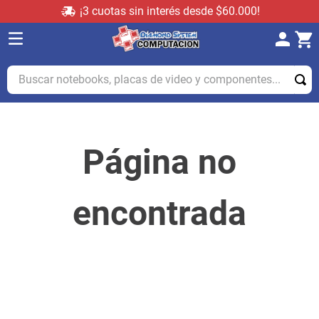
¡3 cuotas sin interés desde $60.000!
Buscar notebooks, placas de video y componentes...
Página no
encontrada