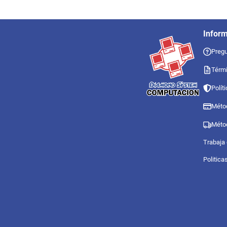
Infor
Pregu
Térmi
Polít
Méto
Méto
Trabaja
Politica