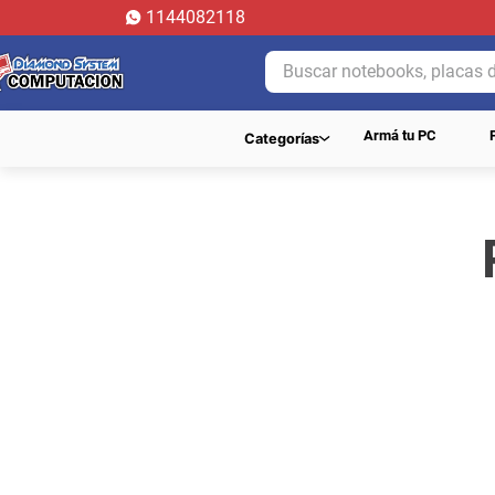
1144082118
Buscar notebooks, placas de 
Armá tu PC
Categorías