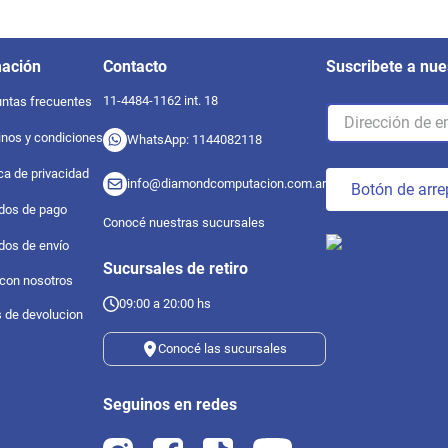
mación
Contacto
Suscribete a nue
11-4484-1162 int. 18
ntas frecuentes
nos y condiciones
WhatsApp: 1144082118
ica de privacidad
info@diamondcomputacion.com.ar
Botón de arre
dos de pago
Conocé nuestras sucursales
dos de envío
Sucursales de retiro
 con nosotros
09:00 a 20:00 hs
s de devolucion
Conocé las sucursales
Seguinos en redes