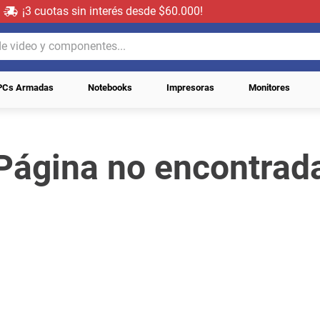
¡3 cuotas sin interés desde $60.000!
video y componentes...
PCs Armadas
Notebooks
Impresoras
Monitores
Página no encontrad