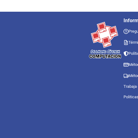
Infor
Pregu
Térmi
Polít
Méto
Méto
Trabaja
Politica