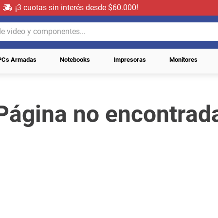
¡3 cuotas sin interés desde $60.000!
video y componentes...
PCs Armadas
Notebooks
Impresoras
Monitores
Página no encontrad