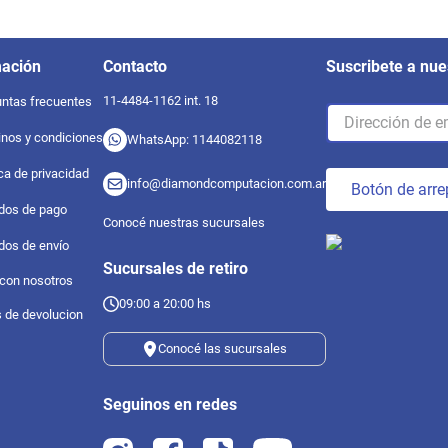
mación
Contacto
Suscribete a nue
11-4484-1162 int. 18
ntas frecuentes
nos y condiciones
WhatsApp: 1144082118
ica de privacidad
info@diamondcomputacion.com.ar
Botón de arre
dos de pago
Conocé nuestras sucursales
dos de envío
Sucursales de retiro
 con nosotros
09:00 a 20:00 hs
s de devolucion
Conocé las sucursales
Seguinos en redes