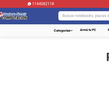
1144082118
Buscar notebooks, placas de 
Armá tu PC
Categorías