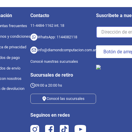
mación
Contacto
Suscribete a nue
11-4484-1162 int. 18
ntas frecuentes
nos y condiciones
WhatsApp: 1144082118
ica de privacidad
info@diamondcomputacion.com.ar
Botón de arre
dos de pago
Conocé nuestras sucursales
dos de envío
Sucursales de retiro
 con nosotros
09:00 a 20:00 hs
s de devolucion
Conocé las sucursales
Seguinos en redes