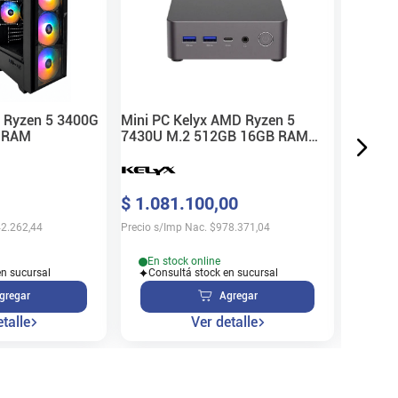
SSD 48
$
896
.
Precio s/
Ryzen 5 3400G
Mini PC Kelyx AMD Ryzen 5
 RAM
7430U M.2 512GB 16GB RAM
W11 Pro
Sin 
$
1
.
081
.
100
,
00
Disp
2.262,44
Precio s/Imp Nac.
$
978.371,04
En stock online
en sucursal
Consultá stock en sucursal
gregar
Agregar
talle
Ver detalle