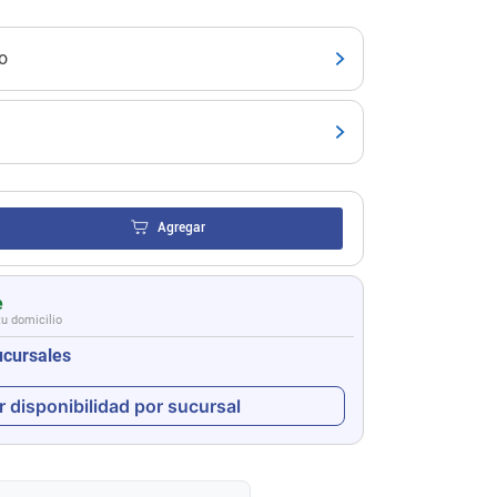
o
Agregar
e
tu domicilio
ucursales
r disponibilidad por sucursal