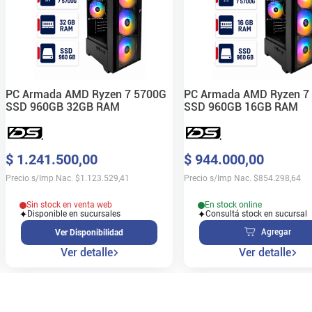
PC Armada AMD Ryzen 7 5700G
PC Armada AMD Ryzen 7
SSD 960GB 32GB RAM
SSD 960GB 16GB RAM
$
1
.
241
.
500
,
00
$
944
.
000
,
00
Precio s/Imp Nac.
$
1.123.529,41
Precio s/Imp Nac.
$
854.298,64
Sin stock en venta web
En stock online
Disponible en sucursales
Consultá stock en sucursal
Agregar
Ver Disponibilidad
Ver detalle
Ver detalle