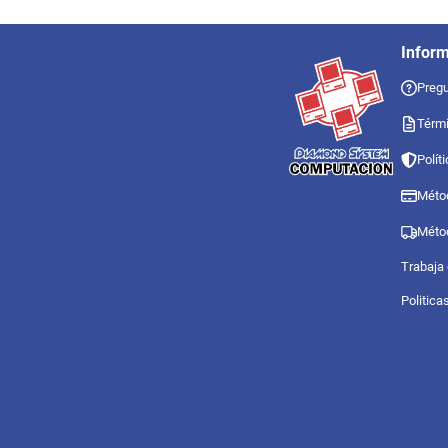
Infor
Pregu
Térmi
Polít
Méto
Méto
Trabaja
Politica