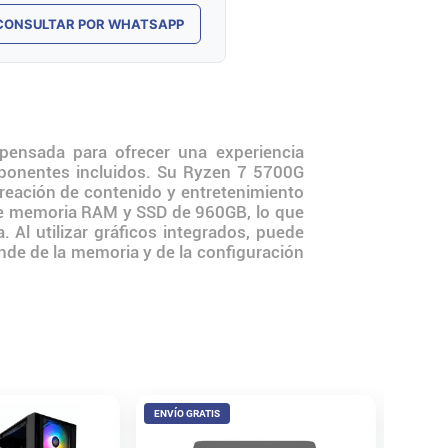
CONSULTAR POR WHATSAPP
sada para ofrecer una experiencia
omponentes incluidos. Su Ryzen 7 5700G
creación de contenido y entretenimiento
de memoria RAM y SSD de 960GB, lo que
 Al utilizar gráficos integrados, puede
ende de la memoria y de la configuración
ENVÍO GRATIS
ENVÍO 
PC Arm