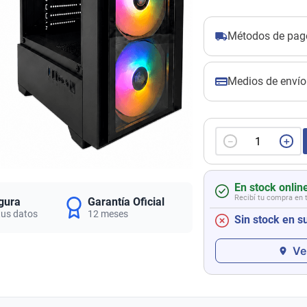
Métodos de pag
Medios de envío
－
＋
En stock onlin
Recibí tu compra en 
gura
Garantía Oficial
tus datos
12 meses
Sin stock en s
Ve