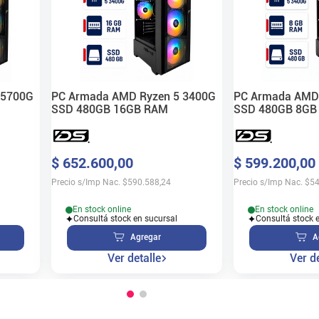
 5700G
PC Armada AMD Ryzen 5 3400G
PC Armada AMD 
SSD 480GB 16GB RAM
SSD 480GB 8GB
$
652
.
600
,
00
$
599
.
200
,
00
Precio s/Imp Nac.
$
590.588,24
Precio s/Imp Nac.
$
54
En stock online
En stock online
Consultá stock en sucursal
Consultá stock 
Agregar
A
Ver detalle
Ver de