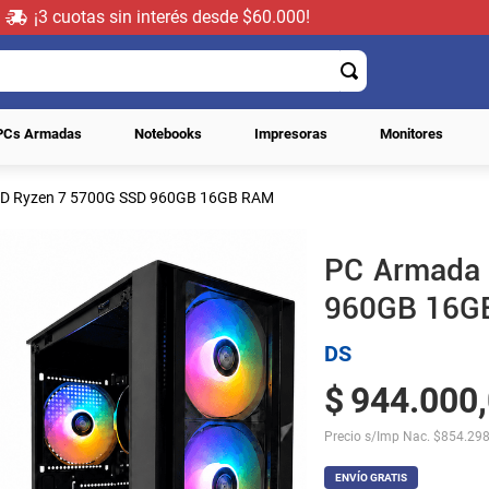
¡3 cuotas sin interés desde $60.000!
PCs Armadas
Notebooks
Impresoras
Monitores
D Ryzen 7 5700G SSD 960GB 16GB RAM
PC Armada
960GB 16G
DS
$
944
.
000
,
Precio s/Imp Nac.
$
854.298
ENVÍO GRATIS