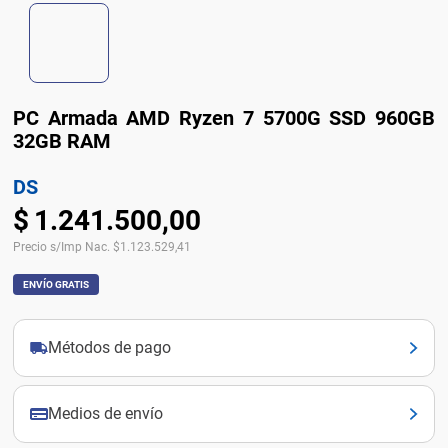
PC Armada AMD Ryzen 7 5700G SSD 960GB
32GB RAM
DS
$
1
.
241
.
500
,
00
Precio s/Imp Nac.
$
1.123.529,41
ENVÍO GRATIS
Métodos de pago
Medios de envío