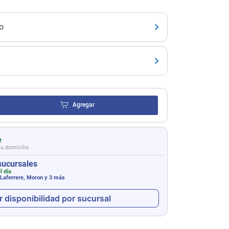
o
Agregar
e
tu domicilio
sucursales
l día
 Laferrere, Moron
y 3 más
r disponibilidad por sucursal