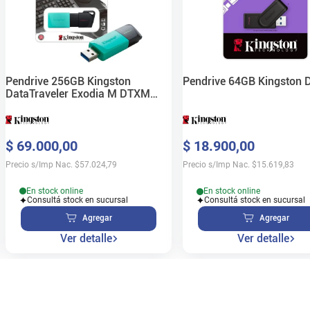
Pendrive 256GB Kingston
Pendrive 64GB Kingston 
DataTraveler Exodia M DTXM
USB 3.2 Verde
$
69
.
000
,
00
$
18
.
900
,
00
Precio s/Imp Nac.
$
57.024,79
Precio s/Imp Nac.
$
15.619,83
En stock online
En stock online
Consultá stock en sucursal
Consultá stock en sucursal
Agregar
Agregar
Ver detalle
Ver detalle