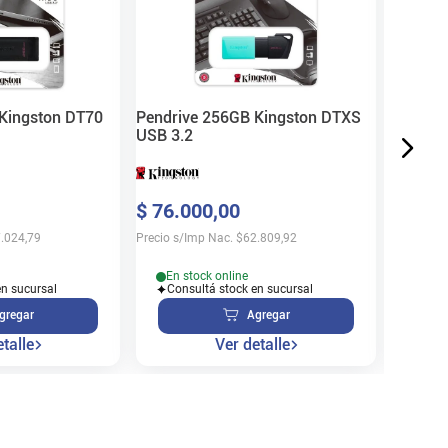
$
21
.
4
Precio s/
Kingston DT70
Pendrive 256GB Kingston DTXS
USB 3.2
En s
$
76
.
000
,
00
Cons
.024,79
Precio s/Imp Nac.
$
62.809,92
En stock online
en sucursal
Consultá stock en sucursal
gregar
Agregar
talle
Ver detalle