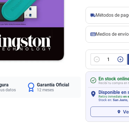
Métodos de pag
Medios de envío
－
＋
En stock onlin
Recibí tu compra en 
gura
Garantía Oficial
tus datos
12 meses
Disponible en 
Retiro inmediato
en e
Stock en:
San Justo,
Ve