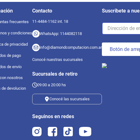
mación
Contacto
Suscribete a nue
11-4484-1162 int. 18
ntas frecuentes
nos y condiciones
WhatsApp: 1144082118
ica de privacidad
info@diamondcomputacion.com.ar
Botón de arre
dos de pago
Conocé nuestras sucursales
dos de envío
Sucursales de retiro
 con nosotros
09:00 a 20:00 hs
s de devolucion
Conocé las sucursales
Seguinos en redes