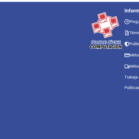
Infor
Pregu
Térmi
Polít
Méto
Méto
Trabaja
Politica