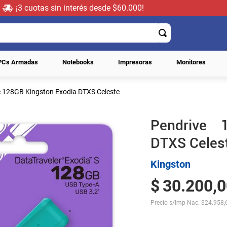
¡3 cuotas sin interés desde $60.000!
PCs Armadas
Notebooks
Impresoras
Monitores
e 128GB Kingston Exodia DTXS Celeste
Pendrive 
DTXS Celes
Kingston
$
30
.
200
,
0
Precio s/Imp Nac.
$
24.958,