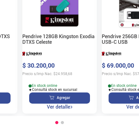
DTXS
Pendrive 128GB Kingston Exodia
Pendrive 256GB 
DTXS Celeste
USB-C USB
$
30
.
200
,
00
$
69
.
000
,
00
Precio s/Imp Nac.
$
24.958,68
Precio s/Imp Nac.
$
57
En stock online
En stock online
Consultá stock en sucursal
Consultá stock 
Agregar
A
Ver detalle
Ver de