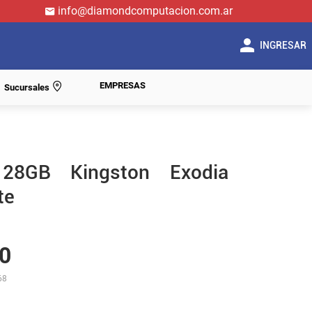
info@diamondcomputacion.com.ar
INGRESAR
EMPRESAS
Sucursales
128GB Kingston Exodia
te
0
68