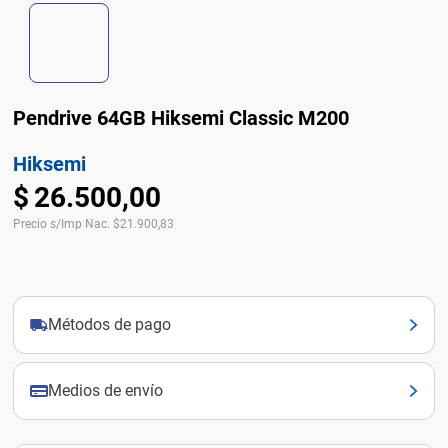
Pendrive 64GB Hiksemi Classic M200
Hiksemi
$
26
.
500
,
00
Precio s/Imp Nac.
$
21.900,83
Métodos de pago
Medios de envío