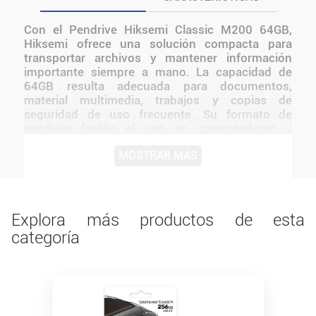
Con el Pendrive Hiksemi Classic M200 64GB,
Hiksemi ofrece una solución compacta para
transportar archivos y mantener información
importante siempre a mano. La capacidad de
64GB resulta adecuada para documentos,
material multimedia, trabajos y copias de
seguridad de uso frecuente. Su formato de
pendrive facilita el uso en computadoras y
dispositivos compatibles con su conexión. Es
MOSTRAR MÁS
una opción versátil para estudio, oficina o uso
personal, especialmente para quienes buscan
almacenamiento removible con el modelo Classic
M200 claramente identificado.
Explora más productos de esta
categoría