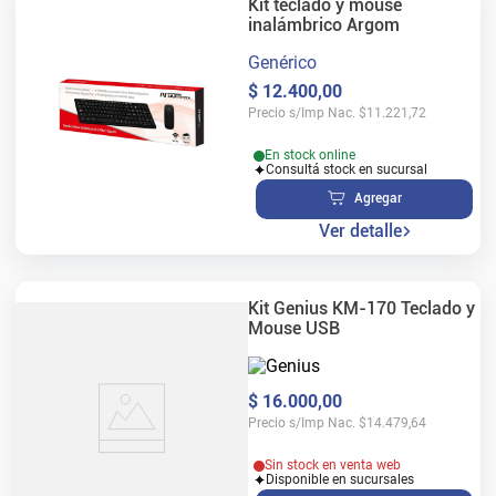
Kit teclado y mouse
inalámbrico Argom
Genérico
$
12
.
400
,
00
Precio s/Imp Nac.
$
11.221,72
En stock online
Consultá stock en sucursal
Agregar
Ver detalle
Kit Genius KM-170 Teclado y
Mouse USB
$
16
.
000
,
00
Precio s/Imp Nac.
$
14.479,64
Sin stock en venta web
Disponible en sucursales