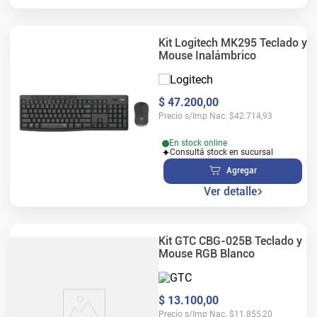
Kit Logitech MK295 Teclado y
Mouse Inalámbrico
$
47
.
200
,
00
Precio s/Imp Nac.
$
42.714,93
En stock online
Consultá stock en sucursal
Agregar
Ver detalle
Kit GTC CBG-025B Teclado y
Mouse RGB Blanco
$
13
.
100
,
00
Precio s/Imp Nac.
$
11.855,20