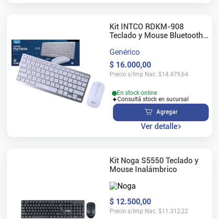
Kit INTCO RDKM-908
Teclado y Mouse Bluetooth
Blanco
Genérico
$
16
.
000
,
00
Precio s/Imp Nac.
$
14.479,64
En stock online
Consultá stock en sucursal
Agregar
Ver detalle
Kit Noga S5550 Teclado y
Mouse Inalámbrico
$
12
.
500
,
00
Precio s/Imp Nac.
$
11.312,22