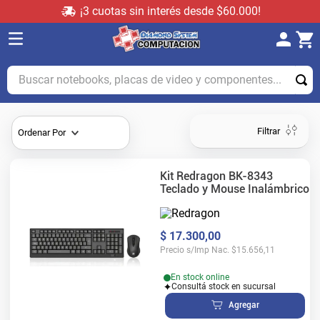
¡3 cuotas sin interés desde $60.000!
Buscar notebooks, placas de video y componentes...
Filtrar
Ordenar Por
Kit Redragon BK-8343
Teclado y Mouse Inalámbrico
$
17
.
300
,
00
Precio s/Imp Nac.
$
15.656,11
En stock online
Consultá stock en sucursal
Agregar