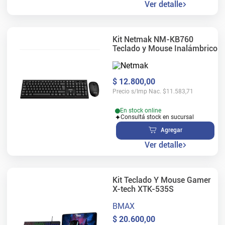
Ver detalle
Kit Netmak NM-KB760
Teclado y Mouse Inalámbrico
$
12
.
800
,
00
Precio s/Imp Nac.
$
11.583,71
En stock online
Consultá stock en sucursal
Agregar
Ver detalle
Kit Teclado Y Mouse Gamer
X-tech XTK-535S
BMAX
$
20
.
600
,
00