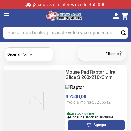
¡3 cuotas sin interés desde $60.000!
Buscar notebooks, placas de video y componentes...
Filtrar
Ordenar Por
Mouse Pad Raptor Ultra
Glide S 260x210x3mm
$
2500
,
00
Precio s/Imp Nac.
$
2.066,12
En stock online
Consultá stock en sucursal
Agregar