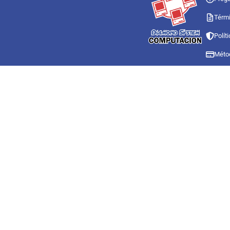
Térmi
Polít
Méto
Méto
Trabaja
Politica
Co