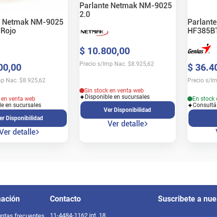
Parlante Netmak NM-9025
2.0
e Netmak NM-9025
Parlante
 Rojo
HF385BT
$
10
.
800
,
00
Precio s/Imp Nac.
$
8.925,62
00
,
00
$
36
.
4
mp Nac.
$
8.925,62
Precio s/I
Sin stock en venta web
Disponible en sucursales
k en venta web
En stock 
le en sucursales
Consultá
Ver Disponibilidad
er Disponibilidad
Ver detalle
Ver detalle
mación
Contacto
Suscribete a nue
11-4484-1162 int. 18
ntas frecuentes