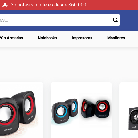
¡3 cuotas sin interés desde $60.000!
..
PCs Armadas
Notebooks
Impresoras
Monitores