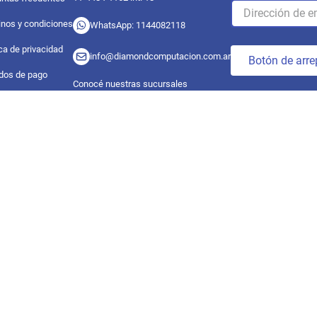
nos y condiciones
WhatsApp: 1144082118
ica de privacidad
info@diamondcomputacion.com.ar
Botón de arre
dos de pago
Conocé nuestras sucursales
dos de envío
Sucursales de retiro
 con nosotros
09:00 a 20:00 hs
s de devolucion
Conocé las sucursales
Seguinos en redes
pyright ©
2026
. Todos los derechos reservados.