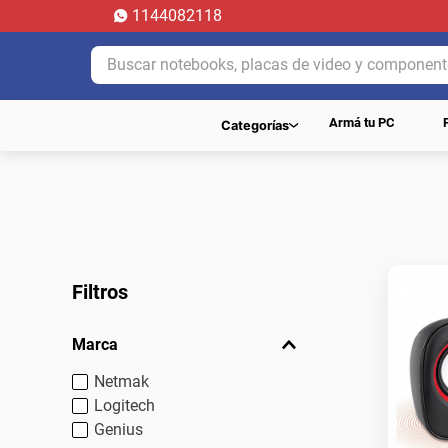
1144082118
Buscar notebooks, placas de video y componentes.
Armá tu PC
Categorías
Filtros
Marca
Netmak
Logitech
Genius