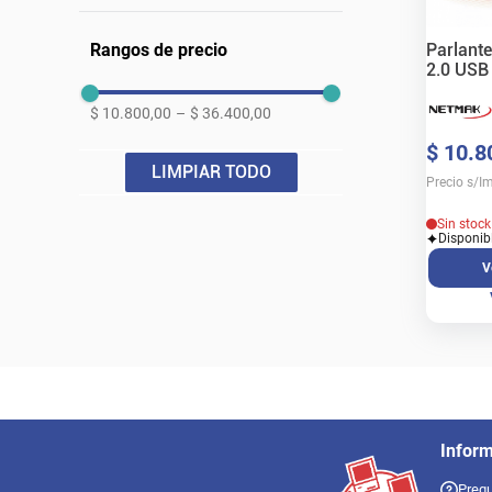
Parlant
Rangos de precio
2.0 USB
$ 10.800,00
–
$ 36.400,00
$
10
.
8
LIMPIAR TODO
Precio s/I
Sin stoc
Disponib
V
Infor
Pregu