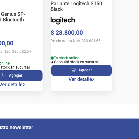
Parlante Logitech S150
Black
 Genius SP-
 Bluetooth
$
28
.
800
,
00
Precio s/Imp Nac.
$
23.801,65
00
,
00
mp Nac.
$
30.082,64
En stock online
Consultá stock en sucursal
online
 stock en sucursal
Agregar
Agregar
Ver detalle
Ver detalle
stro newsletter