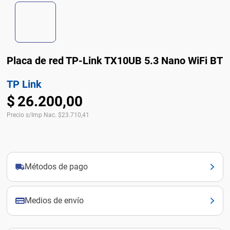
Placa de red TP-Link TX10UB 5.3 Nano WiFi BT
TP Link
$
26
.
200
,
00
Precio s/Imp Nac.
$
23.710,41
Métodos de pago
Medios de envío