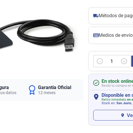
Métodos de pag
Medios de envío
－
＋
En stock onlin
Recibí tu compra en 
gura
Garantía Oficial
tus datos
12 meses
Disponible en 
Retiro inmediato
en e
Stock en:
San Justo,
Ve