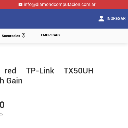
info@diamondcomputacion.com.ar
INGRESAR
EMPRESAS
Sucursales
 red TP-Link TX50UH
h Gain
0
25