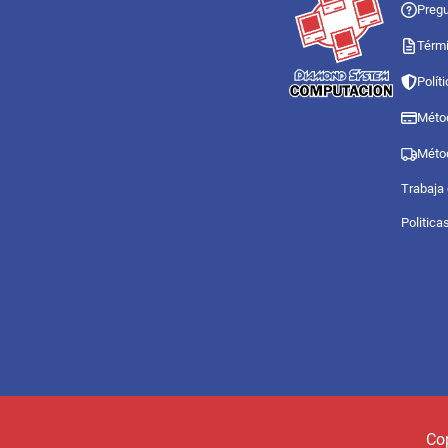
Pregu
Térmi
Polít
Méto
Méto
Trabaja
Politica
Co