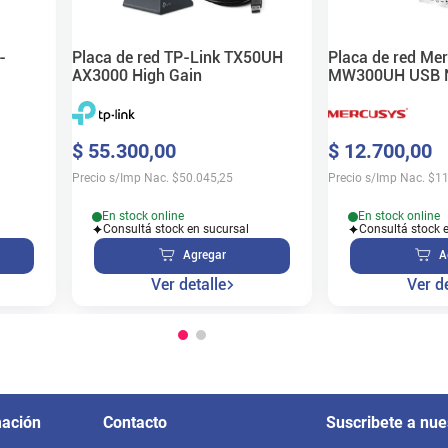
-
Placa de red TP-Link TX50UH
Placa de red Me
AX3000 High Gain
MW300UH USB N
$
55
.
300
,
00
$
12
.
700
,
00
Precio s/Imp Nac.
$
50.045,25
Precio s/Imp Nac.
$
11
En stock online
En stock online
Consultá stock en sucursal
Consultá stock 
Agregar
A
Ver detalle
Ver de
mación
Contacto
Suscribete a nue