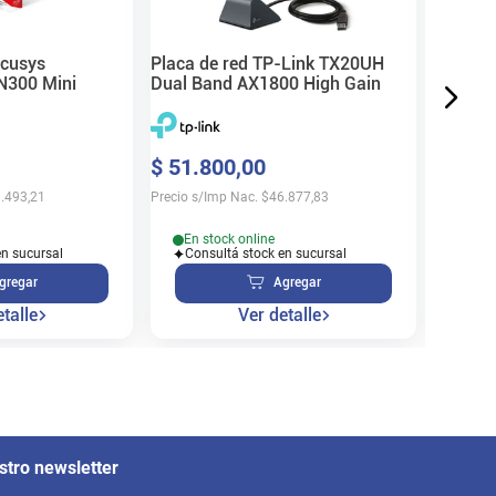
$
30
.
9
Precio s/
rcusys
Placa de red TP-Link TX20UH
300 Mini
Dual Band AX1800 High Gain
En s
$
51
.
800
,
00
Cons
.493,21
Precio s/Imp Nac.
$
46.877,83
En stock online
en sucursal
Consultá stock en sucursal
gregar
Agregar
talle
Ver detalle
stro newsletter