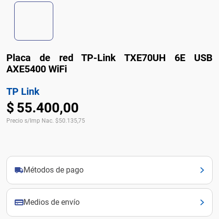
Placa de red TP-Link TXE70UH 6E USB
AXE5400 WiFi
TP Link
$
55
.
400
,
00
Precio s/Imp Nac.
$
50.135,75
Métodos de pago
Medios de envío