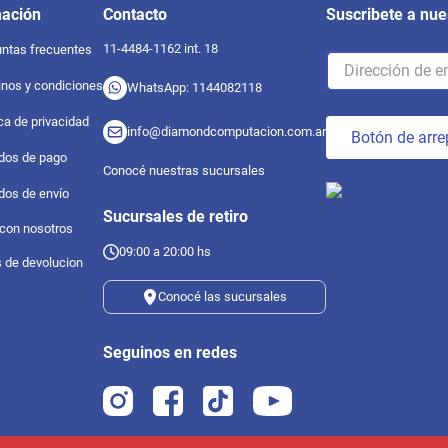
mación
Contacto
Suscribete a nue
11-4484-1162 int. 18
ntas frecuentes
nos y condiciones
WhatsApp: 1144082118
ica de privacidad
info@diamondcomputacion.com.ar
Botón de arre
dos de pago
Conocé nuestras sucursales
dos de envío
Sucursales de retiro
 con nosotros
09:00 a 20:00 hs
s de devolucion
Conocé las sucursales
Seguinos en redes