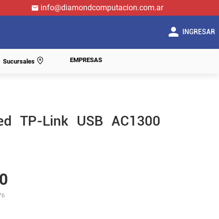
info@diamondcomputacion.com.ar
INGRESAR
EMPRESAS
Sucursales
red TP-Link USB AC1300
0
76