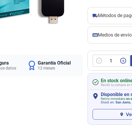
Métodos de pag
Medios de envío
－
＋
gura
Garantía Oficial
tus datos
12 meses
En stock onlin
Recibí tu compra en 
Disponible en 
Retiro inmediato
en e
Stock en:
San Justo,
Ve