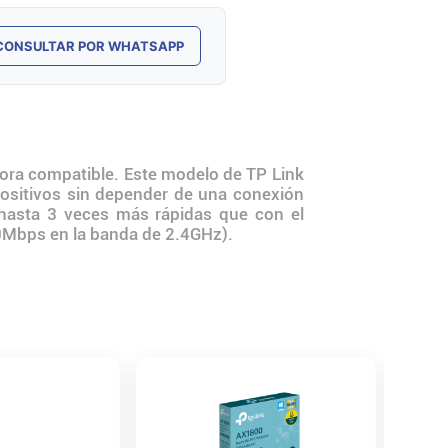
CONSULTAR POR WHATSAPP
ora compatible. Este modelo de TP Link
spositivos sin depender de una conexión
 hasta 3 veces más rápidas que con el
00Mbps en la banda de 2.4GHz).
Placa d
USB Na