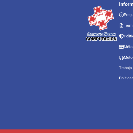
Infor
Pregu
Térmi
Polít
Méto
Méto
Trabaja
Politica