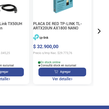
$
13
.
7
Precio s/
-Link TX50UH
PLACA DE RED TP-LINK TL-
in
ARTX20UN AX1800 NANO
En s
$
32
.
900
,
00
Cons
.045,25
Precio s/Imp Nac.
$
29.773,76
En stock online
en sucursal
Consultá stock en sucursal
gregar
Agregar
talle
Ver detalle