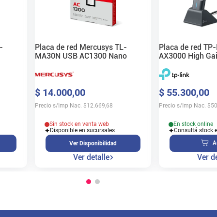
-
Placa de red Mercusys TL-
Placa de red TP
MA30N USB AC1300 Nano
AX3000 High Ga
$
14
.
000
,
00
$
55
.
300
,
00
Precio s/Imp Nac.
$
12.669,68
Precio s/Imp Nac.
$
50
Sin stock en venta web
En stock online
Disponible en sucursales
Consultá stock 
A
Ver Disponibilidad
Ver detalle
Ver de