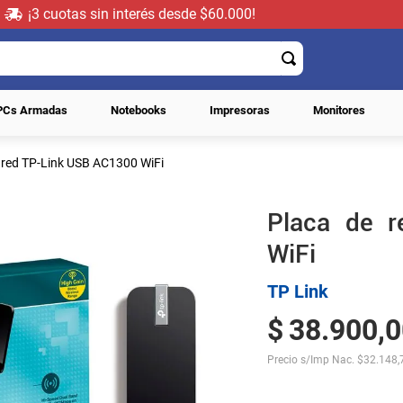
¡3 cuotas sin interés desde $60.000!
PCs Armadas
Notebooks
Impresoras
Monitores
 red TP-Link USB AC1300 WiFi
Placa de 
WiFi
TP Link
$
38
.
900
,
0
Precio s/Imp Nac.
$
32.148,