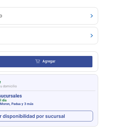
o
Agregar
e
tu domicilio
sucursales
l día
 Moron, Padua
y 3 más
r disponibilidad por sucursal