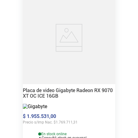
Placa de video Gigabyte Radeon RX 9070
XT OC ICE 16GB
$
1
.
955
.
531
,
00
Precio s/Imp Nac.
$
1.769.711,31
En stock online
Consultá stock en sucursal