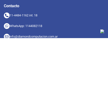
Contacto
11-4484-1162 int. 18
WhatsApp: 1144082118
info@diamondcomputacion.com.ar
Sucursales de retiro
09:00 a 20:00 hs
Conocé las sucursales
Seguinos en redes