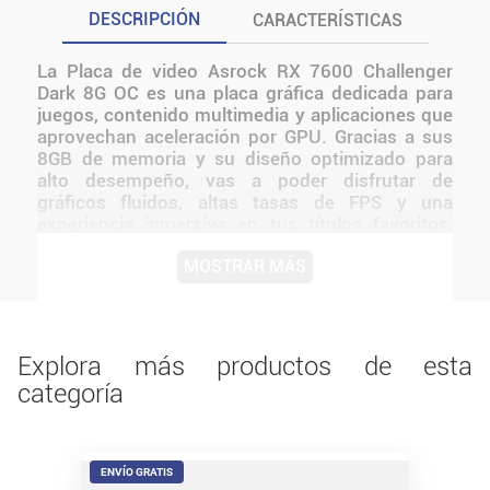
DESCRIPCIÓN
CARACTERÍSTICAS
La Placa de video Asrock RX 7600 Challenger
Dark 8G OC es una placa gráfica dedicada para
juegos, contenido multimedia y aplicaciones que
aprovechan aceleración por GPU. Gracias a sus
8GB de memoria y su diseño optimizado para
alto desempeño, vas a poder disfrutar de
gráficos fluidos, altas tasas de FPS y una
experiencia inmersiva en tus títulos favoritos,
además de contar con la potencia necesaria para
MOSTRAR MÁS
edición de contenido, streaming y mucho más.
La placa de video ASRock Radeon RX 7600
Challenger 8GB OC llegó para brindarte un
rendimiento excepcional en juegos y
aplicaciones exigentes. Antes de instalarlo o
Explora más productos de esta
utilizarlo, conviene verificar medidas,
categoría
conexiones, alimentación y compatibilidad con el
resto del equipo.
ENVÍO GRATIS