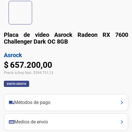
Placa de video Asrock Radeon RX 7600
Challenger Dark OC 8GB
Asrock
$
657
.
200
,
00
Precio s/Imp Nac.
$
594.751,13
ENVÍO GRATIS
Métodos de pago
Medios de envío