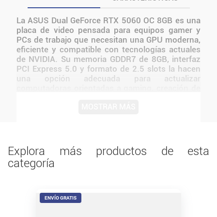
La ASUS Dual GeForce RTX 5060 OC 8GB es una
placa de video pensada para equipos gamer y
PCs de trabajo que necesitan una GPU moderna,
eficiente y compatible con tecnologías actuales
de NVIDIA. Su memoria GDDR7 de 8GB, interfaz
PCI Express 5.0 y formato de 2.5 slots la hacen
una opción adecuada para actualizar
computadoras orientadas a gaming, creación de
contenido, edición y uso con múltiples
MOSTRAR MÁS
monitores.
Este modelo cuenta con overclock de fábrica,
alcanzando hasta 2565 MHz en modo OC y 2535
MHz en modo predeterminado. Además,
incorpora 1 salida HDMI 2.1b y 3 salidas
Explora más productos de esta
DisplayPort 2.1b, con soporte HDCP 2.3,
categoría
resolución máxima digital de 7680 x 4320 y
compatibilidad con hasta 4 pantallas.
ENVÍO GRATIS