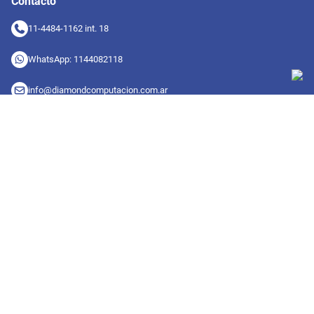
Contacto
11-4484-1162 int. 18
WhatsApp: 1144082118
info@diamondcomputacion.com.ar
Sucursales de retiro
09:00 a 20:00 hs
Conocé las sucursales
Seguinos en redes
Suscribete a nuestro newsletter