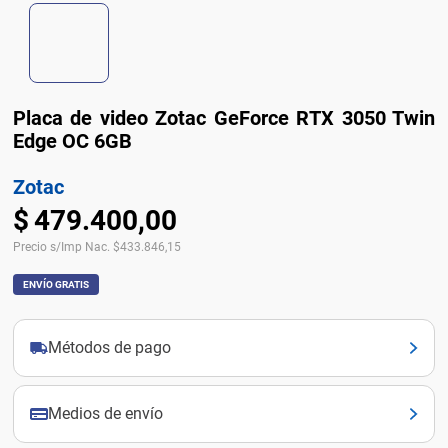
Placa de video Zotac GeForce RTX 3050 Twin
Edge OC 6GB
Zotac
$
479
.
400
,
00
Precio s/Imp Nac.
$
433.846,15
ENVÍO GRATIS
Métodos de pago
Medios de envío