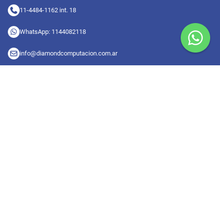
11-4484-1162 int. 18
WhatsApp: 1144082118
info@diamondcomputacion.com.ar
Sucursales de retiro
09:00 a 20:00 hs
Conocé las sucursales
Seguinos en redes
Suscribete a nuestro newsletter