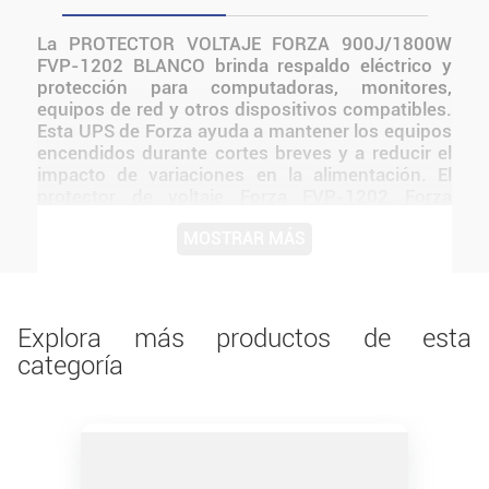
La PROTECTOR VOLTAJE FORZA 900J/1800W
FVP-1202 BLANCO brinda respaldo eléctrico y
protección para computadoras, monitores,
equipos de red y otros dispositivos compatibles.
Esta UPS de Forza ayuda a mantener los equipos
encendidos durante cortes breves y a reducir el
impacto de variaciones en la alimentación. El
protector de voltaje Forza FVP-1202 Forza
900J/1800W está diseñado para brindar
MOSTRAR MÁS
seguridad y estabilidad a tus dispositivos
electrónicos frente a picos de tensión y
sobrecargas.
Explora más productos de esta
categoría