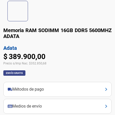
Memoria RAM SODIMM 16GB DDR5 5600MHZ
ADATA
Adata
$
389
.
900
,
00
Precio s/Imp Nac.
$
352.850,68
ENVÍO GRATIS
Métodos de pago
Medios de envío