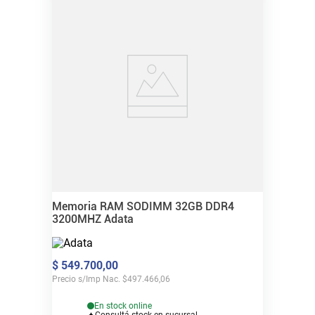
Memoria RAM SODIMM 32GB DDR4
3200MHZ Adata
$
549
.
700
,
00
Precio s/Imp Nac.
$
497.466,06
En stock online
Consultá stock en sucursal