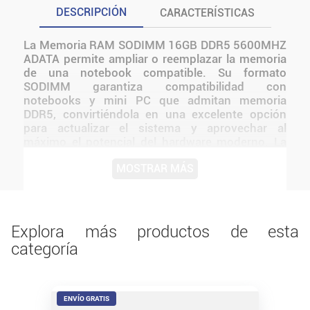
DESCRIPCIÓN
CARACTERÍSTICAS
La Memoria RAM SODIMM 16GB DDR5 5600MHZ
ADATA permite ampliar o reemplazar la memoria
de una notebook compatible. Su formato
SODIMM garantiza compatibilidad con
notebooks y mini PC que admitan memoria
DDR5, convirtiéndola en una excelente opción
para actualizar el sistema y aprovechar al
máximo el potencial del hardware moderno. La
RAM 16GB DDR5 5600MHz ADATA SODIMM es
MOSTRAR MÁS
un módulo de memoria de alto rendimiento
diseñado para notebooks y equipos compactos
de última generación. Basada en la tecnología
DDR5, proporciona un mayor ancho de banda,
mejor eficiencia energética y un rendimiento
Explora más productos de esta
superior en comparación con la generación
categoría
DDR4. Antes de instalarlo o utilizarlo, conviene
verificar medidas, conexiones, alimentación y
compatibilidad con el resto del equipo.
ENVÍO GRATIS