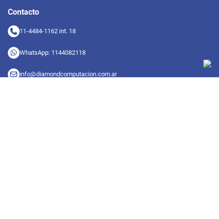
Contacto
11-4484-1162 int. 18
WhatsApp: 1144082118
info@diamondcomputacion.com.ar
Sucursales de retiro
09:00 a 20:00 hs
Conocé las sucursales
Seguinos en redes