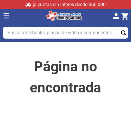
¡3 cuotas sin interés desde $60.000!
Buscar notebooks, placas de video y componentes...
Página no
encontrada