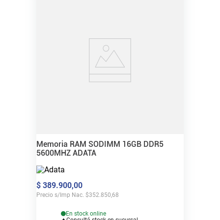
Memoria RAM SODIMM 16GB DDR5
5600MHZ ADATA
$
389
.
900
,
00
Precio s/Imp Nac.
$
352.850,68
En stock online
Consultá stock en sucursal