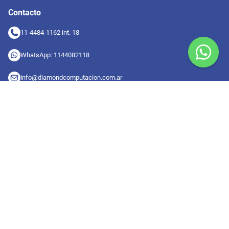
Contacto
11-4484-1162 int. 18
WhatsApp: 1144082118
info@diamondcomputacion.com.ar
Sucursales de retiro
09:00 a 20:00 hs
Conocé las sucursales
Seguinos en redes