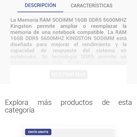
DESCRIPCIÓN
CARACTERÍSTICAS
La Memoria RAM SODIMM 16GB DDR5 5600MHZ
Kingston permite ampliar o reemplazar la
memoria de una notebook compatible. La RAM
16GB DDR5 5600MHZ KINGSTON SODIMM está
diseñada para mejorar el rendimiento y la
capacidad de respuesta del sistema en
notebooks. Su tecnología DDR5 permite un
funcionamiento más fluido en aplicaciones
exigentes, juegos y tareas multitarea, ofreciendo
MOSTRAR MÁS
estabilidad y compatibilidad con plataformas
actuales. Este producto mantiene las
características identificadas en el nombre exacto
del modelo. Resulta adecuado para usuarios que
necesitan incorporar, reemplazar o ampliar un
Explora más productos de esta
componente sin sumar funciones que no estén
categoría
confirmadas. Antes de instalarlo o utilizarlo,
conviene verificar medidas, conexiones,
alimentación y compatibilidad con el resto del
equipo.
ENVÍO GRATIS