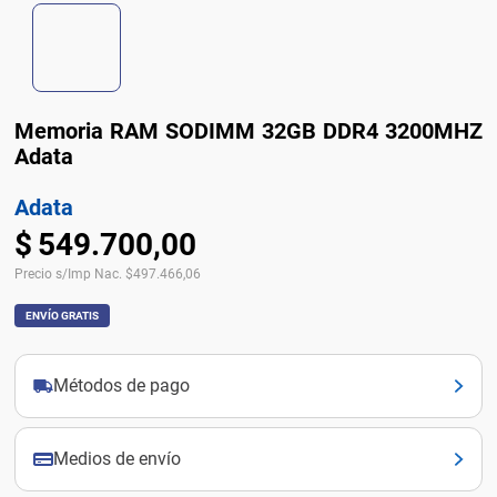
Memoria RAM SODIMM 32GB DDR4 3200MHZ
Adata
Adata
$
549
.
700
,
00
Precio s/Imp Nac.
$
497.466,06
ENVÍO GRATIS
Métodos de pago
Medios de envío