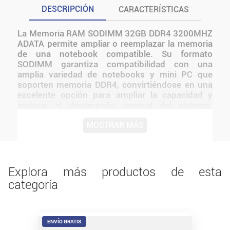
DESCRIPCIÓN
CARACTERÍSTICAS
La Memoria RAM SODIMM 32GB DDR4 3200MHZ
ADATA permite ampliar o reemplazar la memoria
de una notebook compatible. Su formato
SODIMM garantiza compatibilidad con una
amplia variedad de notebooks y mini PC que
soporten memoria DDR4, convirtiéndose en una
excelente opción para ampliar la capacidad y
mejorar el desempeño general del sistema.
Gracias a su capacidad de 32GB y velocidad de
MOSTRAR MÁS
3200MHz, permite una experiencia más fluida al
ejecutar múltiples programas simultáneamente,
editar contenido, trabajar con máquinas virtuales
o disfrutar de una mayor estabilidad en tareas
intensivas. Antes de instalarlo o utilizarlo,
Explora más productos de esta
conviene verificar medidas, conexiones,
categoría
alimentación y compatibilidad con el resto del
equipo.
ENVÍO GRATIS