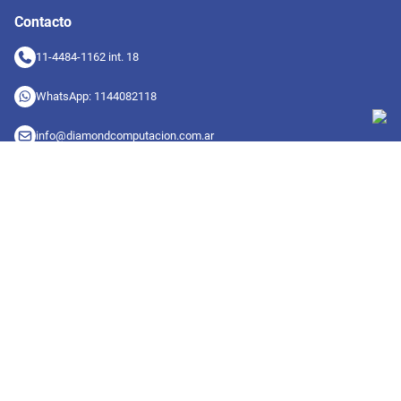
Contacto
11-4484-1162 int. 18
WhatsApp: 1144082118
info@diamondcomputacion.com.ar
Sucursales de retiro
09:00 a 20:00 hs
Conocé las sucursales
Seguinos en redes