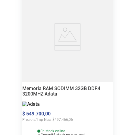
Memoria RAM SODIMM 32GB DDR4
3200MHZ Adata
$
549
.
700
,
00
Precio s/Imp Nac.
$
497.466,06
En stock online
Consultá stock en sucursal