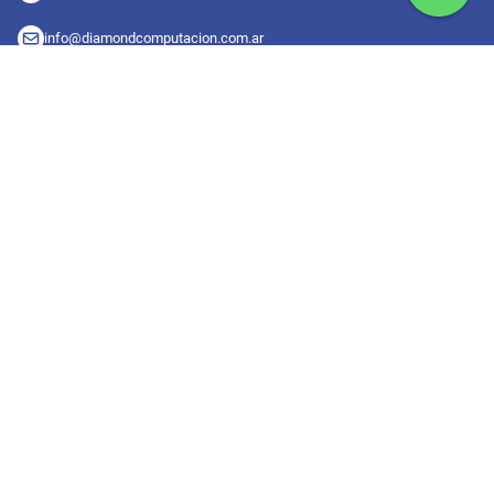
info@diamondcomputacion.com.ar
Sucursales de retiro
09:00 a 20:00 hs
Conocé las sucursales
Seguinos en redes
Suscribete a nuestro newsletter