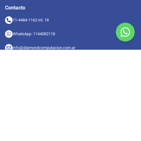
Contacto
11-4484-1162 int. 18
WhatsApp: 1144082118
info@diamondcomputacion.com.ar
Sucursales de retiro
09:00 a 20:00 hs
Conocé las sucursales
Seguinos en redes