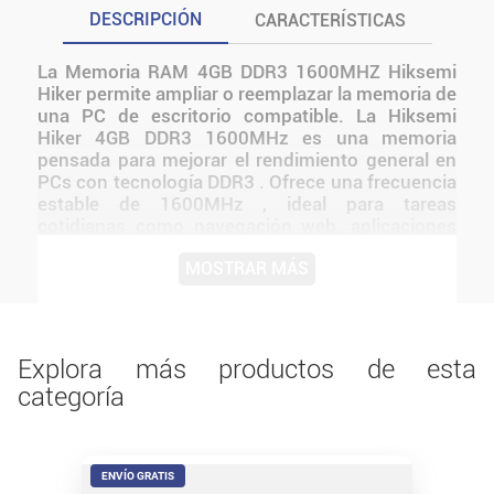
DESCRIPCIÓN
CARACTERÍSTICAS
La Memoria RAM 4GB DDR3 1600MHZ Hiksemi
Hiker permite ampliar o reemplazar la memoria de
una PC de escritorio compatible. La Hiksemi
Hiker 4GB DDR3 1600MHz es una memoria
pensada para mejorar el rendimiento general en
PCs con tecnología DDR3 . Ofrece una frecuencia
estable de 1600MHz , ideal para tareas
cotidianas como navegación web, aplicaciones
de oficina y reproducción multimedia. Con
MOSTRAR MÁS
diseño estándar sin RGB, es una opción
económica y eficiente para extender la vida útil
de equipos más antiguos o de gama básica.
Antes de instalarlo o utilizarlo, conviene verificar
medidas, conexiones, alimentación y
Explora más productos de esta
compatibilidad con el resto del equipo.
categoría
ENVÍO GRATIS