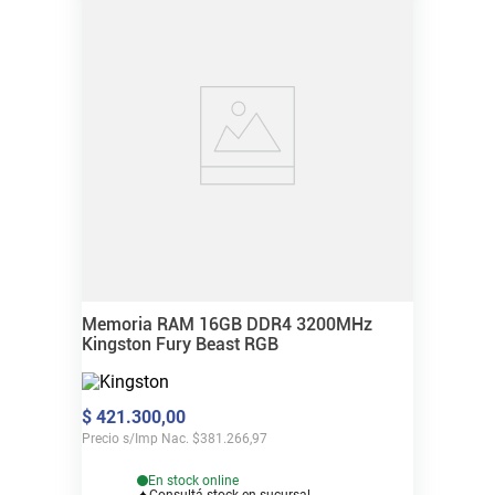
Memoria RAM 16GB DDR4 3200MHz
Kingston Fury Beast RGB
$
421
.
300
,
00
Precio s/Imp Nac.
$
381.266,97
En stock online
Consultá stock en sucursal