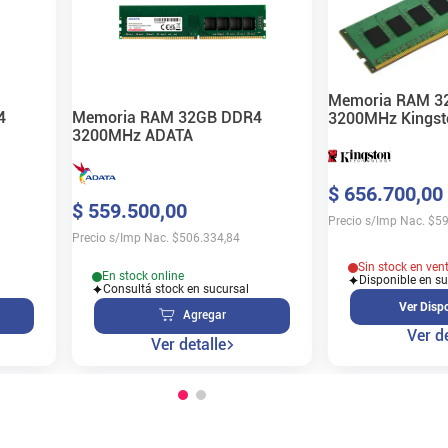
Memoria RAM 3
4
Memoria RAM 32GB DDR4
3200MHz Kingst
3200MHz ADATA
$
656
.
700
,
00
$
559
.
500
,
00
Precio s/Imp Nac.
$
59
Precio s/Imp Nac.
$
506.334,84
Sin stock en ven
En stock online
Disponible en s
Consultá stock en sucursal
Ver Dispo
Agregar
Ver de
Ver detalle