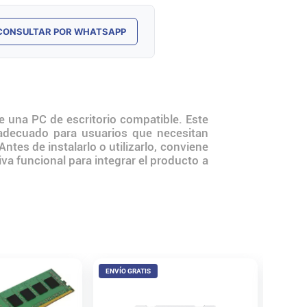
CONSULTAR POR WHATSAPP
una PC de escritorio compatible. Este
 adecuado para usuarios que necesitan
es de instalarlo o utilizarlo, conviene
va funcional para integrar el producto a
ENVÍO GRATIS
ENVÍO 
Memori
XPG SP