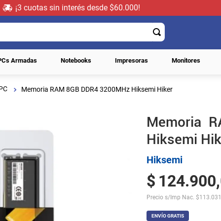
¡3 cuotas sin interés desde $60.000!
PCs Armadas
Notebooks
Impresoras
Monitores
PC
Memoria RAM 8GB DDR4 3200MHz Hiksemi Hiker
Memoria 
Hiksemi Hik
Hiksemi
$
124
.
900
,
Precio s/Imp Nac.
$
113.031
ENVÍO GRATIS