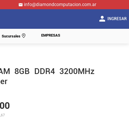
info@diamondcomputacion.com.ar
INGRESAR
EMPRESAS
Sucursales
RAM 8GB DDR4 3200MHz
er
00
,67