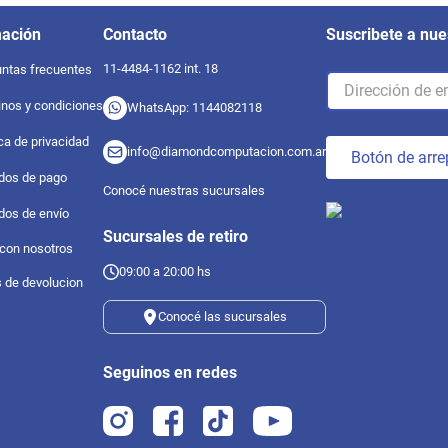
mación
Contacto
Suscribete a nue
11-4484-1162 int. 18
ntas frecuentes
nos y condiciones
WhatsApp: 1144082118
ica de privacidad
info@diamondcomputacion.com.ar
Botón de arre
dos de pago
Conocé nuestras sucursales
dos de envío
Sucursales de retiro
 con nosotros
09:00 a 20:00 hs
s de devolucion
Conocé las sucursales
Seguinos en redes