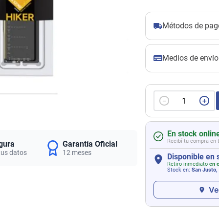
Métodos de pag
Medios de envío
－
＋
En stock onlin
Recibí tu compra en 
gura
Garantía Oficial
tus datos
12 meses
Disponible en 
Retiro inmediato
en e
Stock en:
San Justo,
Ve