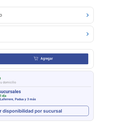
o
Agregar
e
tu domicilio
sucursales
l día
 Laferrere, Padua
y 3 más
r disponibilidad por sucursal