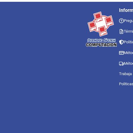
Infor
Pregu
Térmi
Polít
Méto
Méto
Trabaja
Politica