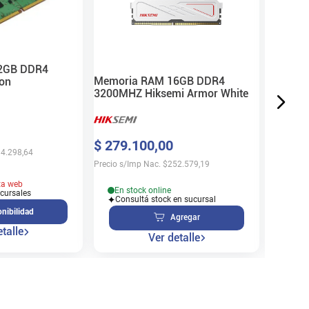
XPG
$
155
.
Precio s/
2GB DDR4
Memoria RAM 16GB DDR4
on
3200MHZ Hiksemi Armor White
En s
$
279
.
100
,
00
Cons
4.298,64
Precio s/Imp Nac.
$
252.579,19
ta web
En stock online
ucursales
Consultá stock en sucursal
nibilidad
Agregar
talle
Ver detalle