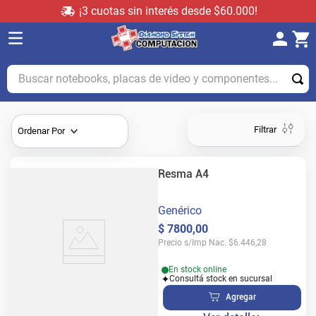
¡3 cuotas sin interés desde $60.000!
Buscar notebooks, placas de video y componentes...
Filtrar
Ordenar Por
Resma A4
Genérico
$
7800
,
00
Precio s/Imp Nac.
$
6.446,28
En stock online
Consultá stock en sucursal
Agregar