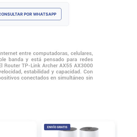
CONSULTAR POR WHATSAPP
ernet entre computadoras, celulares,
doble banda y está pensado para redes
. El Router TP-Link Archer AX55 AX3000
elocidad, estabilidad y capacidad. Con
positivos conectados en simultáneo sin
ENVÍO GRATIS
Router 