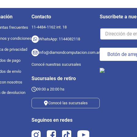
mación
Contacto
Suscribete a nue
11-4484-1162 int. 18
ntas frecuentes
nos y condiciones
WhatsApp: 1144082118
ica de privacidad
info@diamondcomputacion.com.ar
Botón de arre
dos de pago
Conocé nuestras sucursales
dos de envío
Sucursales de retiro
 con nosotros
09:00 a 20:00 hs
s de devolucion
Conocé las sucursales
Seguinos en redes