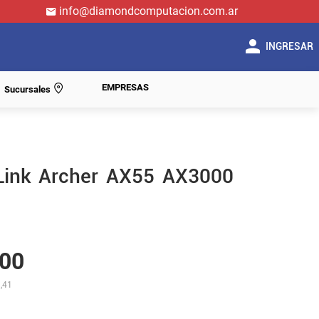
info@diamondcomputacion.com.ar
INGRESAR
EMPRESAS
Sucursales
Link Archer AX55 AX3000
00
,41