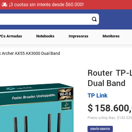
¡3 cuotas sin interés desde $60.000!
PCs Armadas
Notebooks
Impresoras
Monitores
k Archer AX55 AX3000 Dual Band
Router TP-
Dual Band
TP Link
$
158
.
600
,
Precio s/Imp Nac.
$
143.529
ENVÍO GRATIS