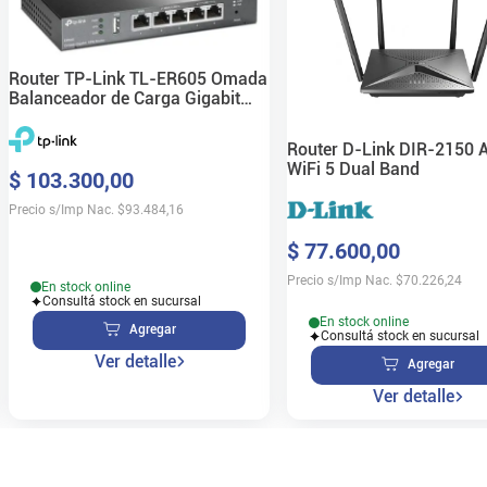
Router TP-Link TL-ER605 Omada
Balanceador de Carga Gigabit
VPN
Router D-Link DIR-2150 
WiFi 5 Dual Band
$
103
.
300
,
00
Precio s/Imp Nac.
$
93.484,16
$
77
.
600
,
00
Precio s/Imp Nac.
$
70.226,24
En stock online
Consultá stock en sucursal
En stock online
Agregar
Consultá stock en sucursal
Ver detalle
Agregar
Ver detalle