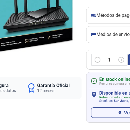
Métodos de pag
Medios de envío
－
＋
En stock onlin
Recibí tu compra en 
gura
Garantía Oficial
tus datos
12 meses
Disponible en 
Retiro inmediato
en e
Stock en:
San Justo,
Ve