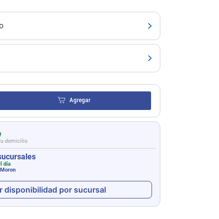
o
Agregar
e
tu domicilio
sucursales
l día
 Moron
r disponibilidad por sucursal