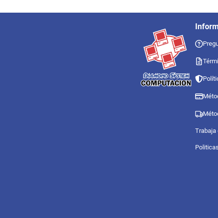
Infor
Pregu
Térmi
Polít
Méto
Méto
Trabaja
Politica