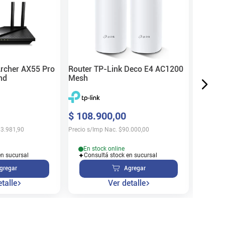
Mesh
$
57
.
8
Precio s/
Archer AX55 Pro
Router TP-Link Deco E4 AC1200
nd
Mesh
En s
$
108
.
900
,
00
Cons
3.981,90
Precio s/Imp Nac.
$
90.000,00
En stock online
en sucursal
Consultá stock en sucursal
gregar
Agregar
talle
Ver detalle