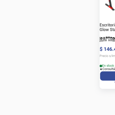
Escritor
Glow St
$
146
.
Precio s/I
En stock 
Consultá