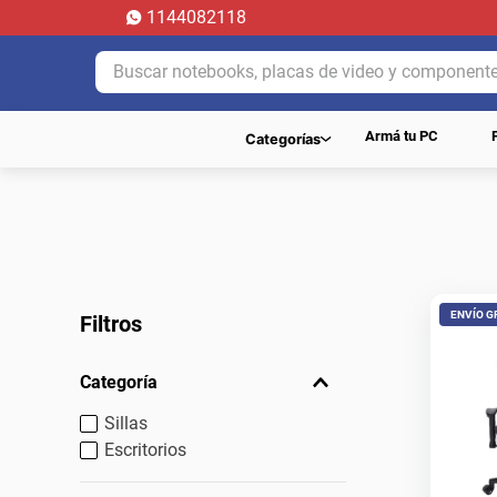
1144082118
Buscar notebooks, placas de video y componentes..
Armá tu PC
Categorías
ENVÍO G
Filtros
Categoría
Sillas
Escritorios