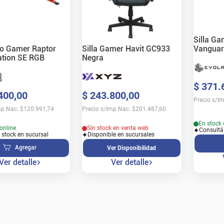
Silla Ga
io Gamer Raptor
Silla Gamer Havit GC933
Vanguar
ation SE RGB
Negra
700VE G
$
371
.
400
,
00
$
243
.
800
,
00
Precio s/I
mp Nac.
$
120.991,74
Precio s/Imp Nac.
$
201.487,60
En stock 
online
Sin stock en venta web
Consultá
 stock en sucursal
Disponible en sucursales
Agregar
Ver Disponibilidad
Ver detalle
Ver detalle