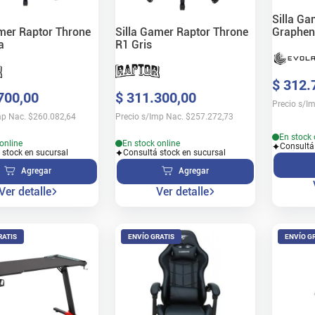
Silla Ga
amer Raptor Throne
Silla Gamer Raptor Throne
Graphen
a
R1 Gris
500GO 
$
312
.
700
,
00
$
311
.
300
,
00
Precio s/I
mp Nac.
$
260.082,64
Precio s/Imp Nac.
$
257.272,73
En stock 
online
En stock online
Consultá
 stock en sucursal
Consultá stock en sucursal
Agregar
Agregar
Ver detalle
Ver detalle
RATIS
ENVÍO GRATIS
ENVÍO G