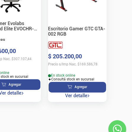
mer Evolabs
Escritorio Gamer GTC GTA-
d Elite EVOCHR-
002 RGB
ris/Negra
600
,
00
$
205
.
200
,
00
mp Nac.
$
307.107,44
Precio s/Imp Nac.
$
169.586,78
online
En stock online
 stock en sucursal
Consultá stock en sucursal
Agregar
Agregar
Ver detalle
Ver detalle