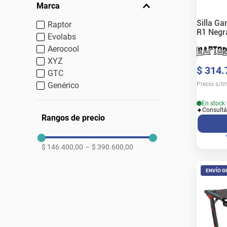
Marca
Silla G
Raptor
R1 Negr
Evolabs
Aerocool
XYZ
$
314
.
GTC
Precio s/I
Genérico
En stock 
Consultá
Rangos de precio
$ 146.400,00
–
$ 390.600,00
ENVÍO G