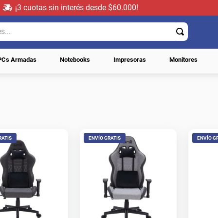
¡3 cuotas sin interés desde $60.000!
.
PCs Armadas
Notebooks
Impresoras
Monitores
RATIS
ENVÍO GRATIS
ENVÍO G