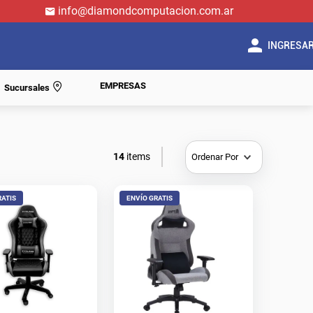
info@diamondcomputacion.com.ar
INGRESA
EMPRESAS
Sucursales
14
Ordenar Por
RATIS
ENVÍO GRATIS