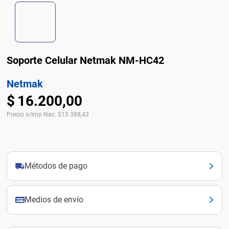
Soporte Celular Netmak NM-HC42
Netmak
$
16
.
200
,
00
Precio s/Imp Nac.
$
13.388,43
Métodos de pago
Medios de envío