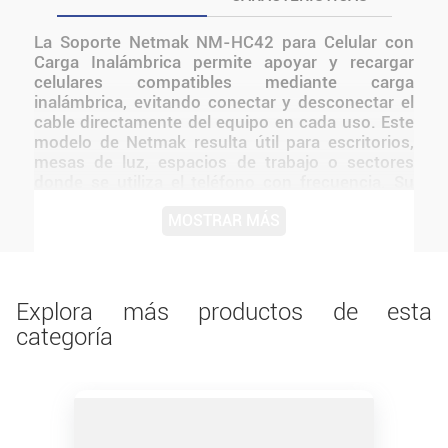
La Soporte Netmak NM-HC42 para Celular con
Carga Inalámbrica permite apoyar y recargar
celulares compatibles mediante carga
inalámbrica, evitando conectar y desconectar el
cable directamente del equipo en cada uso. Este
modelo de Netmak resulta útil para escritorios,
mesas de luz, espacios de trabajo o sectores
donde se utiliza el teléfono con frecuencia. Su
formato ayuda a mantener el dispositivo ubicado
MOSTRAR MÁS
en un lugar definido mientras recibe energía.
Antes de utilizarla, es necesario verificar que el
celular admita carga inalámbrica y que se emplee
una fuente compatible. Una solución práctica
para organizar la carga cotidiana.
Explora más productos de esta
categoría