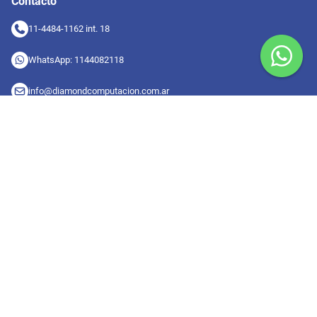
Contacto
11-4484-1162 int. 18
WhatsApp: 1144082118
info@diamondcomputacion.com.ar
Sucursales de retiro
09:00 a 20:00 hs
Conocé las sucursales
Seguinos en redes
Suscribete a nuestro newsletter