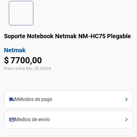
Soporte Notebook Netmak NM-HC75 Plegable
Netmak
$
7700
,
00
Precio s/Imp Nac.
$
6.363,64
Métodos de pago
Medios de envío