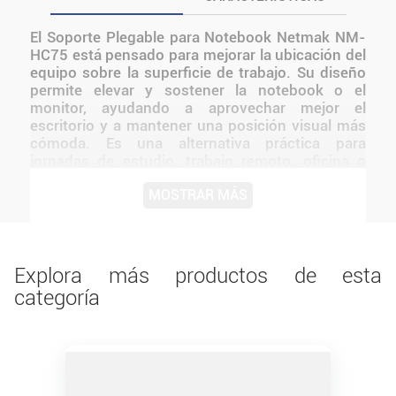
El Soporte Plegable para Notebook Netmak NM-
HC75 está pensado para mejorar la ubicación del
equipo sobre la superficie de trabajo. Su diseño
permite elevar y sostener la notebook o el
monitor, ayudando a aprovechar mejor el
escritorio y a mantener una posición visual más
cómoda. Es una alternativa práctica para
jornadas de estudio, trabajo remoto, oficina o
entretenimiento, especialmente cuando se busca
MOSTRAR MÁS
organizar periféricos y cables alrededor del
equipo. Las características propias de este
modelo lo convierten en un accesorio funcional
para distintos espacios de uso cotidiano.
Explora más productos de esta
categoría