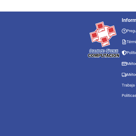
Infor
Pregu
Térmi
Polít
Méto
Méto
Trabaja
Politica