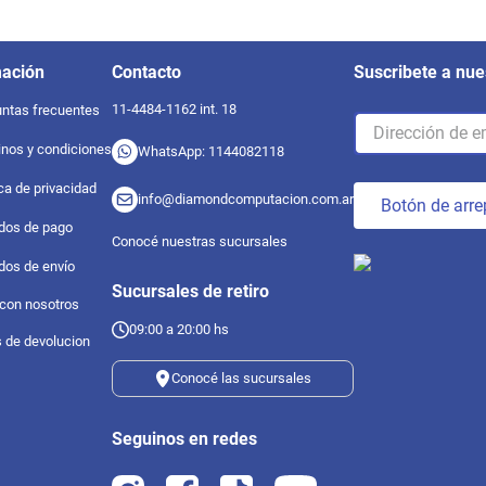
mación
Contacto
Suscribete a nue
11-4484-1162 int. 18
ntas frecuentes
nos y condiciones
WhatsApp: 1144082118
ica de privacidad
info@diamondcomputacion.com.ar
Botón de arre
dos de pago
Conocé nuestras sucursales
dos de envío
Sucursales de retiro
 con nosotros
09:00 a 20:00 hs
s de devolucion
Conocé las sucursales
Seguinos en redes