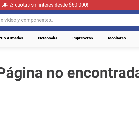
¡3 cuotas sin interés desde $60.000!
video y componentes...
PCs Armadas
Notebooks
Impresoras
Monitores
Página no encontrad