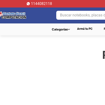
1144082118
Buscar notebooks, placas de 
Armá tu PC
Categorías