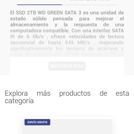
El SSD 2TB WD GREEN SATA 3 es una unidad de
estado sólido pensada para mejorar el
almacenamiento y la respuesta de una
computadora compatible. Con una interfaz SATA
III de 6 Gb/s , ofrece velocidades de lectura
secuencial de hasta 545 MB/s , mejorando
significativamente los tiempos de arranque y
carga de aplicaciones. El WD Green de 2 TB es
una unidad de estado sólido diseñada para
MOSTRAR MÁS
usuarios que buscan una solución de
almacenamiento confiable y eficiente. Su diseño
de 2.5" y 7 mm de grosor lo hace compatible con
una amplia gama de laptops y PCs de escritorio.
Antes de instalarlo o utilizarlo, conviene verificar
Explora más productos de esta
medidas, conexiones, alimentación y
categoría
compatibilidad con el resto del equipo.
ENVÍO GRATIS