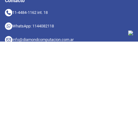
Contacto
11-4484-1162 int. 18
WhatsApp: 1144082118
info@diamondcomputacion.com.ar
Sucursales de retiro
09:00 a 20:00 hs
Conocé las sucursales
Seguinos en redes
Suscribete a nuestro newsletter