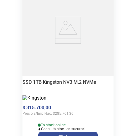
SSD 1TB Kingston NV3 M.2 NVMe
$
315
.
700
,
00
Precio s/Imp Nac.
$
285.701,36
En stock online
Consultá stock en sucursal