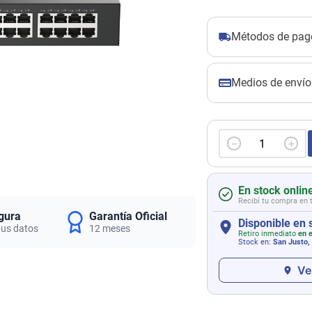
Métodos de pag
Medios de envío
－
＋
En stock onlin
Recibí tu compra en 
gura
Garantía Oficial
Disponible en 
tus datos
12 meses
Retiro inmediato
en e
Stock en:
San Justo,
Ve