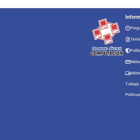
Infor
Pregu
Térmi
Polít
Méto
Méto
Trabaja
Politica