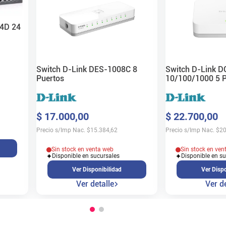
24D 24
Switch D-Link DES-1008C 8
Switch D-Link 
Puertos
10/100/1000 5 P
$
17
.
000
,
00
$
22
.
700
,
00
Precio s/Imp Nac.
$
15.384,62
Precio s/Imp Nac.
$
20
Sin stock en venta web
Sin stock en ven
Disponible en sucursales
Disponible en s
Ver Disponibilidad
Ver Dispo
Ver detalle
Ver de