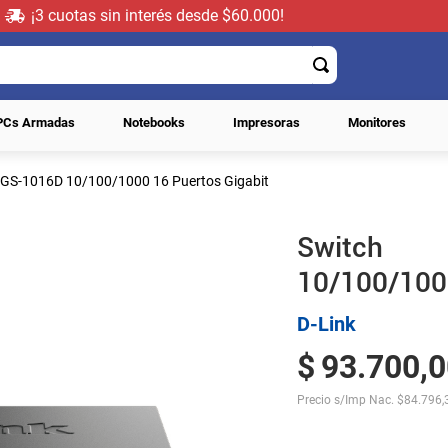
¡3 cuotas sin interés desde $60.000!
PCs Armadas
Notebooks
Impresoras
Monitores
DGS-1016D 10/100/1000 16 Puertos Gigabit
Switch 
10/100/1000
D-Link
$
93
.
700
,
0
Precio s/Imp Nac.
$
84.796,