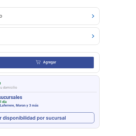
o
Agregar
e
tu domicilio
sucursales
l día
 Laferrere, Moron
y 3 más
r disponibilidad por sucursal