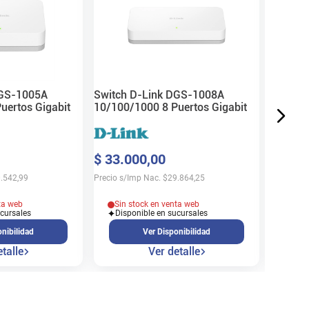
10/100/
$
93
.
7
Precio s/
DGS-1005A
Switch D-Link DGS-1008A
uertos Gigabit
10/100/1000 8 Puertos Gigabit
En s
$
33
.
000
,
00
Cons
.542,99
Precio s/Imp Nac.
$
29.864,25
ta web
Sin stock en venta web
ucursales
Disponible en sucursales
nibilidad
Ver Disponibilidad
talle
Ver detalle