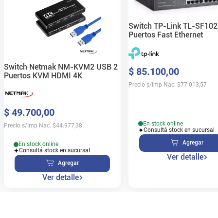
Switch TP-Link TL-SF10
Puertos Fast Ethernet
Switch Netmak NM-KVM2 USB 2
$
85
.
100
,
00
Puertos KVM HDMI 4K
Precio s/Imp Nac.
$
77.013,57
$
49
.
700
,
00
En stock online
Precio s/Imp Nac.
$
44.977,38
Consultá stock en sucursal
Agregar
En stock online
Consultá stock en sucursal
Ver detalle
Agregar
Ver detalle