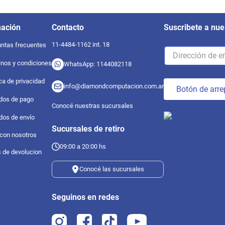
mación
Contacto
Suscribete a nue
11-4484-1162 int. 18
ntas frecuentes
nos y condiciones
WhatsApp: 1144082118
ica de privacidad
info@diamondcomputacion.com.ar
Botón de arre
dos de pago
Conocé nuestras sucursales
dos de envío
Sucursales de retiro
 con nosotros
09:00 a 20:00 hs
s de devolucion
Conocé las sucursales
Seguinos en redes