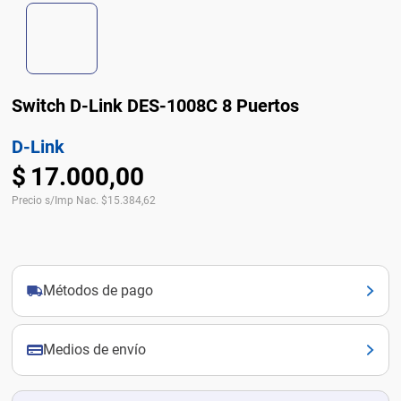
Switch D-Link DES-1008C 8 Puertos
D-Link
$
17
.
000
,
00
Precio s/Imp Nac.
$
15.384,62
Métodos de pago
Medios de envío