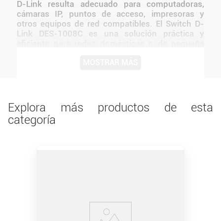
D-Link resulta adecuado para computadoras,
cámaras IP, puntos de acceso, impresoras y
otros equipos de red compatibles. El Switch D-
Link DES-1008C es una solución práctica y
eficiente para redes domésticas o de pequeña
oficina que necesitan expandir su conectividad
MOSTRAR MÁS
cableada. Cuenta con 8 puertos 10/100 Mbps
(Fast Ethernet) , fácil instalación plug-and-play ,
y diseño sin ventilador para operación
silenciosa..
Explora más productos de esta
categoría