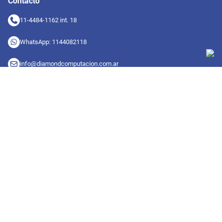
Contacto
11-4484-1162 int. 18
WhatsApp: 1144082118
info@diamondcomputacion.com.ar
Sucursales de retiro
09:00 a 20:00 hs
Conocé las sucursales
Seguinos en redes
Suscribete a nuestro newsletter