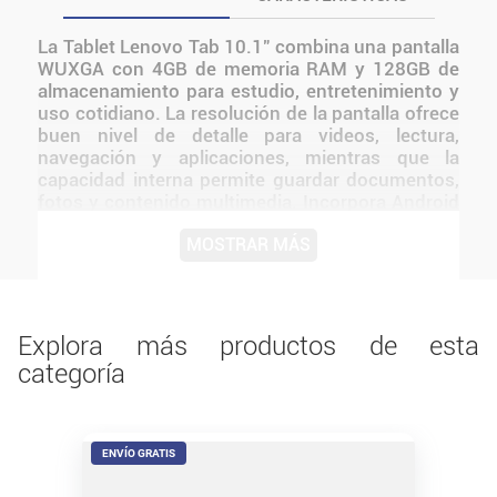
La Tablet Lenovo Tab 10.1" combina una pantalla
WUXGA con 4GB de memoria RAM y 128GB de
almacenamiento para estudio, entretenimiento y
uso cotidiano. La resolución de la pantalla ofrece
buen nivel de detalle para videos, lectura,
navegación y aplicaciones, mientras que la
capacidad interna permite guardar documentos,
fotos y contenido multimedia. Incorpora Android
14, conexión Wi‑Fi y Bluetooth para utilizar
MOSTRAR MÁS
accesorios y servicios inalámbricos. Sus
cámaras frontal y trasera acompañan
videollamadas, clases virtuales y registros
rápidos. El formato gris mantiene una
presentación simple y versátil.
Explora más productos de esta
categoría
ENVÍO GRATIS