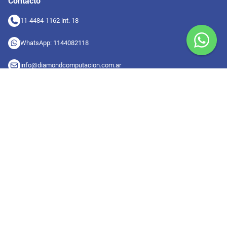
Contacto
11-4484-1162 int. 18
WhatsApp: 1144082118
info@diamondcomputacion.com.ar
Sucursales de retiro
09:00 a 20:00 hs
Conocé las sucursales
Seguinos en redes
Suscribete a nuestro newsletter