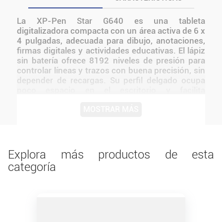
La XP-Pen Star G640 es una tableta
digitalizadora compacta con un área activa de 6 x
4 pulgadas, adecuada para dibujo, anotaciones,
firmas digitales y actividades educativas. El lápiz
sin batería ofrece 8192 niveles de presión para
controlar líneas y trazos con buena precisión, sin
depender de recargas. Su perfil delgado ocupa
poco espacio en el escritorio y facilita
transportarla junto con una notebook. También
MOSTRAR MÁS
resulta práctica para clases virtuales,
explicaciones en pantalla y juegos rítmicos
compatibles. Una alternativa versátil para
estudiantes, docentes y usuarios que priorizan
portabilidad.
Explora más productos de esta
categoría