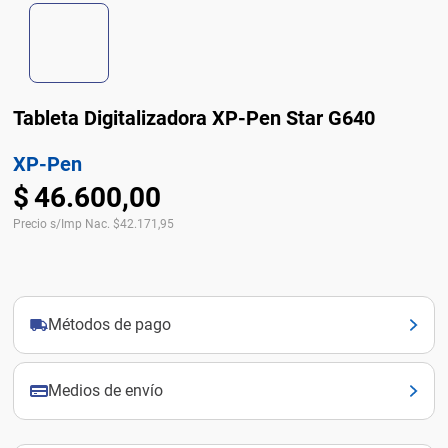
Tableta Digitalizadora XP-Pen Star G640
XP-Pen
$
46
.
600
,
00
Precio s/Imp Nac.
$
42.171,95
Métodos de pago
Medios de envío