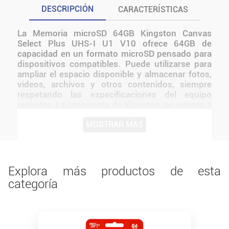
DESCRIPCIÓN
CARACTERÍSTICAS
La Memoria microSD 64GB Kingston Canvas
Select Plus UHS-I U1 V10 ofrece 64GB de
capacidad en un formato microSD pensado para
dispositivos compatibles. Puede utilizarse para
ampliar el espacio disponible y almacenar fotos,
videos, archivos y otros contenidos, siempre
respetando las especificaciones del equipo
receptor. La propuesta de Kingston se orienta a
quienes necesitan una memoria compacta y
MOSTRAR MÁS
removible para uso cotidiano. Además, incorpora
UHS-I y V10, según la configuración indicada
para este modelo. Por su identificación Canvas
Select Plus UHS-I U1 V10, resulta sencillo
diferenciar esta versión dentro de la línea y
Explora más productos de esta
seleccionar la capacidad adecuada para cada
categoría
necesidad.