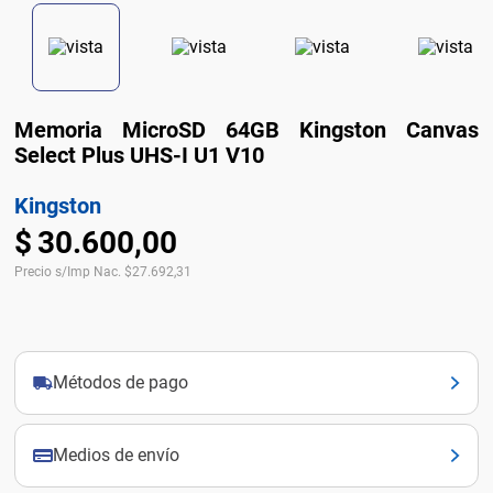
Memoria MicroSD 64GB Kingston Canvas
Select Plus UHS-I U1 V10
Kingston
$
30
.
600
,
00
Precio s/Imp Nac.
$
27.692,31
Métodos de pago
Medios de envío